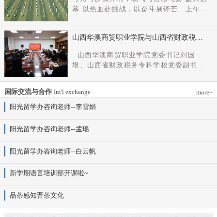
党组成员、副厅长王军出席会议并讲话。
幕 以热血赴挑战，以奋斗展锋芒 上午9
新任党委书记杨明军同志、理事长刘耀国
时，开幕式在激昂嘹亮的《运动员进行
分别作表态发言，刘国垠同志主持会议。
曲》中正式拉开帷幕。步伐铿锵，步履昂
省委组织部干部六处、省委教育工委组织
山西华澳商贸职业学院与山西省财政税务
扬，国旗护卫队整齐着装、身姿挺拔、精
部相关负责同志，学院理事会代表、党政
专科学校、山西财贸职业技术学院签署党
神抖擞，护送五星红旗庄严入场，鲜红的
山西华澳商贸职业学院党委书记刘国
领导班子成员、中层干部及教师代表参加
建和思想政治工作结对共建协议
旗帜在春日暖阳下熠熠生辉，彰显着华澳
垠、山西省财政税务专科学校党委副书记
会议。
学子赤诚的家国情怀与昂扬的精神风貌。
杨晓明、山西财贸职业技术学院党委副书
紧随其后，校旗方阵、彩旗方阵依次行
记张合义出席仪式并讲话。党委副书记、
进，彩旗猎猎映晴空，灵动的步伐与明媚
国际交流与合作
Int'l exchange
more+
院长白峰主持。签约仪式现场气氛庄重而
的色彩交织，勾勒出春日校园最动人的图
热烈。 山西省财政税务专科学校党委副
阳光留学办咨询老师--李雪娟
景。全场师生肃立，升国旗、奏唱国歌。
书记杨晓明发表讲话。他首先对学校的基
雄壮的国歌声响彻田径场上空，五星红旗
本情况以及党建和思政工作方面的做法进
阳光留学办咨询老师--孟瑶
冉冉升起，全体师生行注目礼，目光坚
行介绍，同时对深化结对共建内涵，推动
定、心怀赤诚，共同致敬伟大祖国，礼赞
工作向“有效覆盖”“全面提质”提出几点建
阳光留学办咨询老师--白云帆
时代华章。 学院院长白峰致开幕词，
议：一要筑牢组织根基。以党建标准化、
2026年是“十五五”开局之年，此次春季运
规范化建设为抓手，通过院系支部结对、
动会是学院践行“健康第一”教育理念、推
新学期语言培训部开课啦~
组织生活联过等方式，筑牢学校事业发展
进健康校园建设的生动实践，更是华澳学
战斗堡垒。二要共育思政品牌。聚焦“大思
子挥洒激情、彰显风采的青春盛会。体育
品茶感知晋茶文化
政课”建设，构建联合备课、名师示范、资
铸魂，青春逐光，赛场既是拼搏的舞台，
源共享机制，共同开发实践教学基地，打
更是精神的熔炉。希望全体师生以此次运