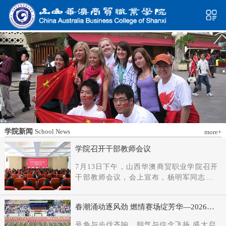
学院新闻
School News
more+
学院召开干部教师会议
7月13日下午，山西华澳商贸职业学院召开
干部教师会议，会上宣布，杨明军同志任
学院党委书记、督导专员；刘科伟同志任
学院党委副书记；免去刘国垠同志党委书
春潮涌动逐风劲 燃情赛场绽芳华—2026年
记、督导专员职务。省委教育工委主持日
春季田径运动会隆重开幕
常工作的副书记（正厅长级），省教育厅
号角与步伐齐响，朝气与信念飞扬 盛大启