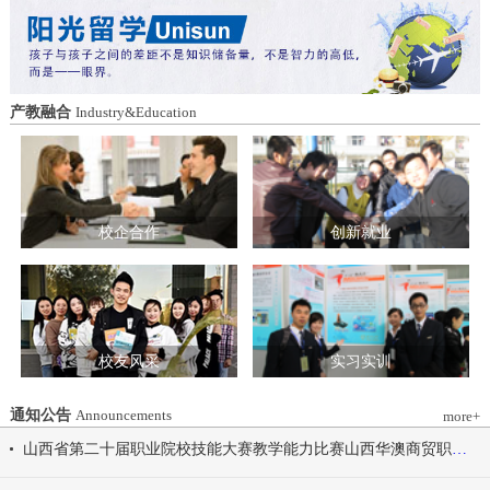
造特色育人载体。三要强化队伍建设。通
动会为契机，涵养健康体魄、锤炼坚韧意
过挂职帮带、专题培训、观摩交流等形
志，将赛场上的拼搏精神、协作意识转化
式，培育政治强、业务精、作风正的党务
为学习工作的强大动力，凝心聚力、笃行
和思政工作队伍。四要推动深度融合。把
不怠，共同书写华澳学院高质量发展的崭
结对共建融入专业建设、科研创新、人才
新篇章。 本届开幕式以“逐梦 健康 奋进
产教融合
Industry&Education
培养、社会服务全过程，让党建引领下的
感恩”为脉络，献上四场精彩展演。 健康
校际合作，既赋能民办高校规范发展，也
同行，雅韵律动 优雅交谊舞翩跹起舞，
助力公办高校拓展育人维度。 在共同见
舞步轻盈、配合默契，在旋转与迈步间绽
证下，三方校领导签署了《党建和思想政
放自信从容的青春风采。 感恩于心，团
治工作结对共建协议书》。 此次签约不
结奋进 歌舞表演温暖有力，音符与舞步
仅为党建和思想政治工作搭建起常态化、
校企合作
创新就业
传递同心同行的信念，凝聚团结力量，共
制度化的交流平台，更为三方在更广领
赴赛场追梦之旅。 学院党委书记刘国垠
域、更深层次的合作奠定了坚实基础。相
宣布山西华澳商贸职业学院2026年春季田
关责任部门将主动对接、深化交流，推动
径运动会正式开始！
共建内容落地见效，共同谱写公办民办高
校协同发展的新篇章。
校友风采
实习实训
通知公告
Announcements
more+
山西省第二十届职业院校技能大赛教学能力比赛山西华澳商贸职业学院参赛团队信息公示