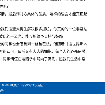
讲呢？
事情，最后到对方具体的品质，这样的语言才能真正起
给我们这些大男生解决很多尴尬，你真的的一位非常贴
彼此的一道光，能互相给予支持与鼓励。
赞的同学也会感觉到一丝丝羞怯，但随着《这世界那么
方的认可，最后又有大大的拥抱，每个人的心都是暖
，同学情谊在这赠予中涌向了高潮，愿我们生活中常
：
030600
地址：山西省综改示范区
8号