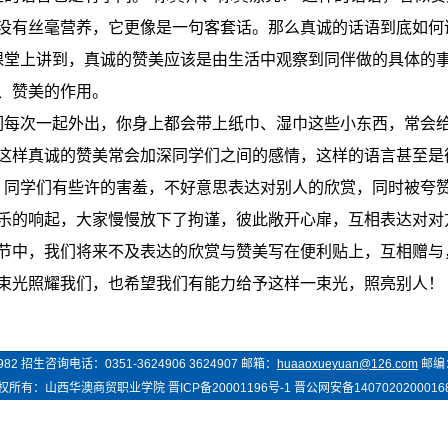
没有丝毫营养，它更像是一句客套话。那么真诚的话语到底如何
课堂上讲到，真诚的赞美应该是由生活中观察到同伴做的具体的
、赞美的作用。
们每次一起外出，你身上都会带上纸巾、湿巾这些小东西，常会
这样真诚的赞美常会加深同学们之间的感情，这样的语言甚至是
，同学们有些许的害羞，不好意思表达对别人的欣赏，同时被夸
乐的响起，大家慢慢放下了拘谨，彼此敞开心扉，互相表达对对
节中，我们将来不及表达的欣赏与赞美写在便利贴上，互相赠与
束光照耀我们，也希望我们有能力给予这样一束光，照亮别人！
982
招生咨询电话：
0351-3624906 3624907
邮箱：
huaaoxueyuan@126.com
邮编
权所有：
山西华澳商贸
职业学院
晋ICP备20001196号-1
晋公网安备1407020200016