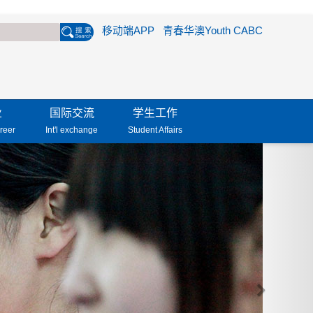
移动端APP
青春华澳Youth CABC
业
国际交流
学生工作
reer
Int'l exchange
Student Affairs