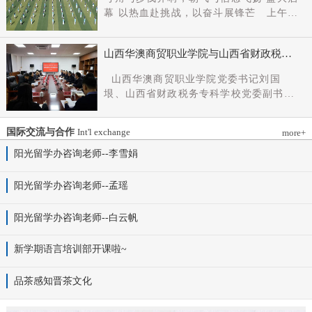
党组成员、副厅长王军出席会议并讲话。
幕 以热血赴挑战，以奋斗展锋芒 上午9
新任党委书记杨明军同志、理事长刘耀国
时，开幕式在激昂嘹亮的《运动员进行
分别作表态发言，刘国垠同志主持会议。
曲》中正式拉开帷幕。步伐铿锵，步履昂
省委组织部干部六处、省委教育工委组织
山西华澳商贸职业学院与山西省财政税务
扬，国旗护卫队整齐着装、身姿挺拔、精
部相关负责同志，学院理事会代表、党政
专科学校、山西财贸职业技术学院签署党
神抖擞，护送五星红旗庄严入场，鲜红的
山西华澳商贸职业学院党委书记刘国
领导班子成员、中层干部及教师代表参加
建和思想政治工作结对共建协议
旗帜在春日暖阳下熠熠生辉，彰显着华澳
垠、山西省财政税务专科学校党委副书记
会议。
学子赤诚的家国情怀与昂扬的精神风貌。
杨晓明、山西财贸职业技术学院党委副书
紧随其后，校旗方阵、彩旗方阵依次行
记张合义出席仪式并讲话。党委副书记、
进，彩旗猎猎映晴空，灵动的步伐与明媚
国际交流与合作
Int'l exchange
more+
院长白峰主持。签约仪式现场气氛庄重而
的色彩交织，勾勒出春日校园最动人的图
热烈。 山西省财政税务专科学校党委副
阳光留学办咨询老师--李雪娟
景。全场师生肃立，升国旗、奏唱国歌。
书记杨晓明发表讲话。他首先对学校的基
雄壮的国歌声响彻田径场上空，五星红旗
本情况以及党建和思政工作方面的做法进
阳光留学办咨询老师--孟瑶
冉冉升起，全体师生行注目礼，目光坚
行介绍，同时对深化结对共建内涵，推动
定、心怀赤诚，共同致敬伟大祖国，礼赞
工作向“有效覆盖”“全面提质”提出几点建
阳光留学办咨询老师--白云帆
时代华章。 学院院长白峰致开幕词，
议：一要筑牢组织根基。以党建标准化、
2026年是“十五五”开局之年，此次春季运
规范化建设为抓手，通过院系支部结对、
动会是学院践行“健康第一”教育理念、推
新学期语言培训部开课啦~
组织生活联过等方式，筑牢学校事业发展
进健康校园建设的生动实践，更是华澳学
战斗堡垒。二要共育思政品牌。聚焦“大思
子挥洒激情、彰显风采的青春盛会。体育
品茶感知晋茶文化
政课”建设，构建联合备课、名师示范、资
铸魂，青春逐光，赛场既是拼搏的舞台，
源共享机制，共同开发实践教学基地，打
更是精神的熔炉。希望全体师生以此次运