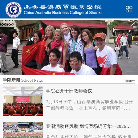
学院新闻
School News
more+
学院召开干部教师会议
7月13日下午，山西华澳商贸职业学院召开
干部教师会议，会上宣布，杨明军同志任
学院党委书记、督导专员；刘科伟同志任
学院党委副书记；免去刘国垠同志党委书
春潮涌动逐风劲 燃情赛场绽芳华—2026年
记、督导专员职务。省委教育工委主持日
春季田径运动会隆重开幕
常工作的副书记（正厅长级），省教育厅
号角与步伐齐响，朝气与信念飞扬 盛大启