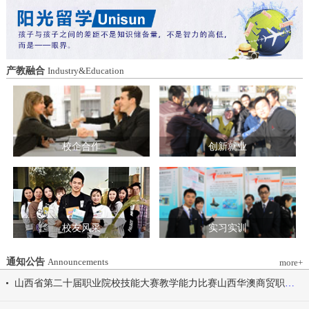
造特色育人载体。三要强化队伍建设。通
动会为契机，涵养健康体魄、锤炼坚韧意
过挂职帮带、专题培训、观摩交流等形
志，将赛场上的拼搏精神、协作意识转化
式，培育政治强、业务精、作风正的党务
为学习工作的强大动力，凝心聚力、笃行
和思政工作队伍。四要推动深度融合。把
不怠，共同书写华澳学院高质量发展的崭
结对共建融入专业建设、科研创新、人才
新篇章。 本届开幕式以“逐梦 健康 奋进
产教融合
Industry&Education
培养、社会服务全过程，让党建引领下的
感恩”为脉络，献上四场精彩展演。 健康
校际合作，既赋能民办高校规范发展，也
同行，雅韵律动 优雅交谊舞翩跹起舞，
助力公办高校拓展育人维度。 在共同见
舞步轻盈、配合默契，在旋转与迈步间绽
证下，三方校领导签署了《党建和思想政
放自信从容的青春风采。 感恩于心，团
治工作结对共建协议书》。 此次签约不
结奋进 歌舞表演温暖有力，音符与舞步
仅为党建和思想政治工作搭建起常态化、
校企合作
创新就业
传递同心同行的信念，凝聚团结力量，共
制度化的交流平台，更为三方在更广领
赴赛场追梦之旅。 学院党委书记刘国垠
域、更深层次的合作奠定了坚实基础。相
宣布山西华澳商贸职业学院2026年春季田
关责任部门将主动对接、深化交流，推动
径运动会正式开始！
共建内容落地见效，共同谱写公办民办高
校协同发展的新篇章。
校友风采
实习实训
通知公告
Announcements
more+
山西省第二十届职业院校技能大赛教学能力比赛山西华澳商贸职业学院参赛团队信息公示