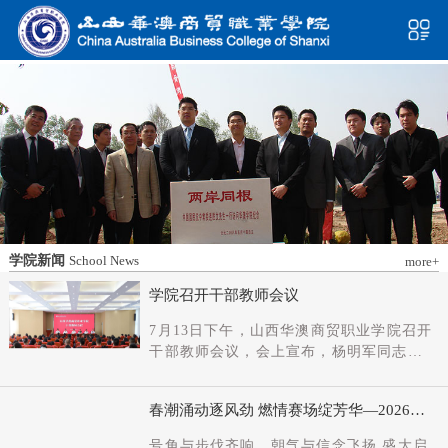
学院新闻
School News
more+
学院召开干部教师会议
7月13日下午，山西华澳商贸职业学院召开
干部教师会议，会上宣布，杨明军同志任
学院党委书记、督导专员；刘科伟同志任
学院党委副书记；免去刘国垠同志党委书
春潮涌动逐风劲 燃情赛场绽芳华—2026年
记、督导专员职务。省委教育工委主持日
春季田径运动会隆重开幕
常工作的副书记（正厅长级），省教育厅
号角与步伐齐响，朝气与信念飞扬 盛大启