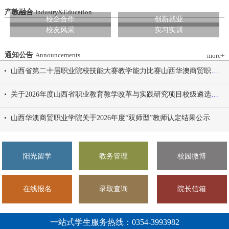
造特色育人载体。三要强化队伍建设。通
动会为契机，涵养健康体魄、锤炼坚韧意
过挂职帮带、专题培训、观摩交流等形
产教融合
Industry&Education
志，将赛场上的拼搏精神、协作意识转化
校企合作
创新就业
式，培育政治强、业务精、作风正的党务
为学习工作的强大动力，凝心聚力、笃行
校友风采
实习实训
和思政工作队伍。四要推动深度融合。把
不怠，共同书写华澳学院高质量发展的崭
结对共建融入专业建设、科研创新、人才
新篇章。 本届开幕式以“逐梦 健康 奋进
培养、社会服务全过程，让党建引领下的
通知公告
Announcements
more+
感恩”为脉络，献上四场精彩展演。 健康
校际合作，既赋能民办高校规范发展，也
同行，雅韵律动 优雅交谊舞翩跹起舞，
山西省第二十届职业院校技能大赛教学能力比赛山西华澳商贸职业学院参赛团队信息公示
助力公办高校拓展育人维度。 在共同见
舞步轻盈、配合默契，在旋转与迈步间绽
证下，三方校领导签署了《党建和思想政
放自信从容的青春风采。 感恩于心，团
关于2026年度山西省职业教育教学改革与实践研究项目校级遴选推荐结果的公示
治工作结对共建协议书》。 此次签约不
结奋进 歌舞表演温暖有力，音符与舞步
仅为党建和思想政治工作搭建起常态化、
传递同心同行的信念，凝聚团结力量，共
山西华澳商贸职业学院关于2026年度“双师型”教师认定结果公示
制度化的交流平台，更为三方在更广领
赴赛场追梦之旅。 学院党委书记刘国垠
域、更深层次的合作奠定了坚实基础。相
宣布山西华澳商贸职业学院2026年春季田
关责任部门将主动对接、深化交流，推动
径运动会正式开始！
共建内容落地见效，共同谱写公办民办高
阳光留学
教务管理
校园微博
校协同发展的新篇章。
在线报名
录取查询
院长信箱
一站式学生服务热线：0354-3993982