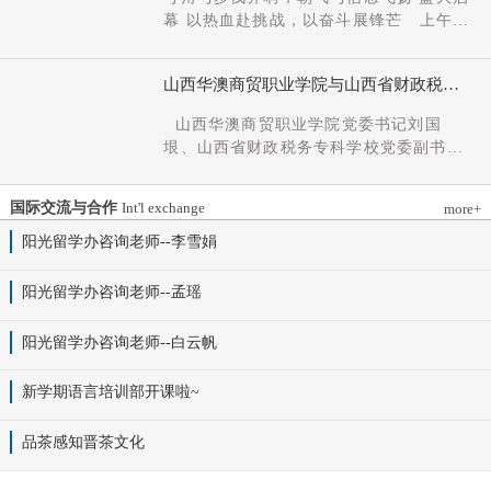
党组成员、副厅长王军出席会议并讲话。
幕 以热血赴挑战，以奋斗展锋芒 上午9
新任党委书记杨明军同志、理事长刘耀国
时，开幕式在激昂嘹亮的《运动员进行
分别作表态发言，刘国垠同志主持会议。
曲》中正式拉开帷幕。步伐铿锵，步履昂
省委组织部干部六处、省委教育工委组织
山西华澳商贸职业学院与山西省财政税务
扬，国旗护卫队整齐着装、身姿挺拔、精
部相关负责同志，学院理事会代表、党政
专科学校、山西财贸职业技术学院签署党
神抖擞，护送五星红旗庄严入场，鲜红的
山西华澳商贸职业学院党委书记刘国
领导班子成员、中层干部及教师代表参加
建和思想政治工作结对共建协议
旗帜在春日暖阳下熠熠生辉，彰显着华澳
垠、山西省财政税务专科学校党委副书记
会议。
学子赤诚的家国情怀与昂扬的精神风貌。
杨晓明、山西财贸职业技术学院党委副书
紧随其后，校旗方阵、彩旗方阵依次行
记张合义出席仪式并讲话。党委副书记、
进，彩旗猎猎映晴空，灵动的步伐与明媚
国际交流与合作
Int'l exchange
more+
院长白峰主持。签约仪式现场气氛庄重而
的色彩交织，勾勒出春日校园最动人的图
热烈。 山西省财政税务专科学校党委副
阳光留学办咨询老师--李雪娟
景。全场师生肃立，升国旗、奏唱国歌。
书记杨晓明发表讲话。他首先对学校的基
雄壮的国歌声响彻田径场上空，五星红旗
本情况以及党建和思政工作方面的做法进
阳光留学办咨询老师--孟瑶
冉冉升起，全体师生行注目礼，目光坚
行介绍，同时对深化结对共建内涵，推动
定、心怀赤诚，共同致敬伟大祖国，礼赞
工作向“有效覆盖”“全面提质”提出几点建
阳光留学办咨询老师--白云帆
时代华章。 学院院长白峰致开幕词，
议：一要筑牢组织根基。以党建标准化、
2026年是“十五五”开局之年，此次春季运
规范化建设为抓手，通过院系支部结对、
动会是学院践行“健康第一”教育理念、推
新学期语言培训部开课啦~
组织生活联过等方式，筑牢学校事业发展
进健康校园建设的生动实践，更是华澳学
战斗堡垒。二要共育思政品牌。聚焦“大思
子挥洒激情、彰显风采的青春盛会。体育
品茶感知晋茶文化
政课”建设，构建联合备课、名师示范、资
铸魂，青春逐光，赛场既是拼搏的舞台，
源共享机制，共同开发实践教学基地，打
更是精神的熔炉。希望全体师生以此次运