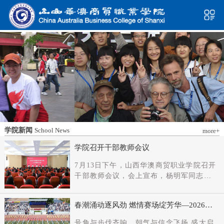
学院新闻
School News
more+
学院召开干部教师会议
7月13日下午，山西华澳商贸职业学院召开
干部教师会议，会上宣布，杨明军同志任
学院党委书记、督导专员；刘科伟同志任
学院党委副书记；免去刘国垠同志党委书
春潮涌动逐风劲 燃情赛场绽芳华—2026年
记、督导专员职务。省委教育工委主持日
春季田径运动会隆重开幕
常工作的副书记（正厅长级），省教育厅
号角与步伐齐响，朝气与信念飞扬 盛大启