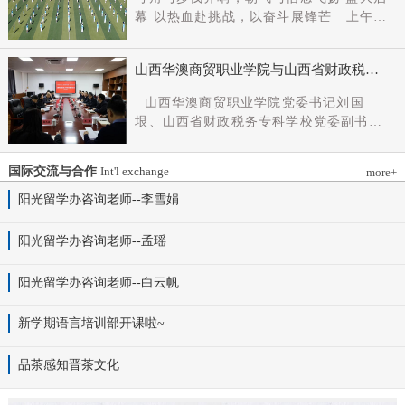
党组成员、副厅长王军出席会议并讲话。
幕 以热血赴挑战，以奋斗展锋芒 上午9
新任党委书记杨明军同志、理事长刘耀国
时，开幕式在激昂嘹亮的《运动员进行
分别作表态发言，刘国垠同志主持会议。
曲》中正式拉开帷幕。步伐铿锵，步履昂
省委组织部干部六处、省委教育工委组织
山西华澳商贸职业学院与山西省财政税务
扬，国旗护卫队整齐着装、身姿挺拔、精
部相关负责同志，学院理事会代表、党政
专科学校、山西财贸职业技术学院签署党
神抖擞，护送五星红旗庄严入场，鲜红的
山西华澳商贸职业学院党委书记刘国
领导班子成员、中层干部及教师代表参加
建和思想政治工作结对共建协议
旗帜在春日暖阳下熠熠生辉，彰显着华澳
垠、山西省财政税务专科学校党委副书记
会议。
学子赤诚的家国情怀与昂扬的精神风貌。
杨晓明、山西财贸职业技术学院党委副书
紧随其后，校旗方阵、彩旗方阵依次行
记张合义出席仪式并讲话。党委副书记、
进，彩旗猎猎映晴空，灵动的步伐与明媚
国际交流与合作
Int'l exchange
more+
院长白峰主持。签约仪式现场气氛庄重而
的色彩交织，勾勒出春日校园最动人的图
热烈。 山西省财政税务专科学校党委副
阳光留学办咨询老师--李雪娟
景。全场师生肃立，升国旗、奏唱国歌。
书记杨晓明发表讲话。他首先对学校的基
雄壮的国歌声响彻田径场上空，五星红旗
本情况以及党建和思政工作方面的做法进
阳光留学办咨询老师--孟瑶
冉冉升起，全体师生行注目礼，目光坚
行介绍，同时对深化结对共建内涵，推动
定、心怀赤诚，共同致敬伟大祖国，礼赞
工作向“有效覆盖”“全面提质”提出几点建
阳光留学办咨询老师--白云帆
时代华章。 学院院长白峰致开幕词，
议：一要筑牢组织根基。以党建标准化、
2026年是“十五五”开局之年，此次春季运
规范化建设为抓手，通过院系支部结对、
动会是学院践行“健康第一”教育理念、推
新学期语言培训部开课啦~
组织生活联过等方式，筑牢学校事业发展
进健康校园建设的生动实践，更是华澳学
战斗堡垒。二要共育思政品牌。聚焦“大思
子挥洒激情、彰显风采的青春盛会。体育
品茶感知晋茶文化
政课”建设，构建联合备课、名师示范、资
铸魂，青春逐光，赛场既是拼搏的舞台，
源共享机制，共同开发实践教学基地，打
更是精神的熔炉。希望全体师生以此次运