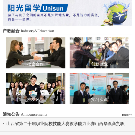
造特色育人载体。三要强化队伍建设。通
动会为契机，涵养健康体魄、锤炼坚韧意
过挂职帮带、专题培训、观摩交流等形
志，将赛场上的拼搏精神、协作意识转化
式，培育政治强、业务精、作风正的党务
为学习工作的强大动力，凝心聚力、笃行
和思政工作队伍。四要推动深度融合。把
不怠，共同书写华澳学院高质量发展的崭
结对共建融入专业建设、科研创新、人才
新篇章。 本届开幕式以“逐梦 健康 奋进
产教融合
Industry&Education
培养、社会服务全过程，让党建引领下的
感恩”为脉络，献上四场精彩展演。 健康
校际合作，既赋能民办高校规范发展，也
同行，雅韵律动 优雅交谊舞翩跹起舞，
助力公办高校拓展育人维度。 在共同见
舞步轻盈、配合默契，在旋转与迈步间绽
证下，三方校领导签署了《党建和思想政
放自信从容的青春风采。 感恩于心，团
治工作结对共建协议书》。 此次签约不
结奋进 歌舞表演温暖有力，音符与舞步
仅为党建和思想政治工作搭建起常态化、
校企合作
创新就业
传递同心同行的信念，凝聚团结力量，共
制度化的交流平台，更为三方在更广领
赴赛场追梦之旅。 学院党委书记刘国垠
域、更深层次的合作奠定了坚实基础。相
宣布山西华澳商贸职业学院2026年春季田
关责任部门将主动对接、深化交流，推动
径运动会正式开始！
共建内容落地见效，共同谱写公办民办高
校协同发展的新篇章。
校友风采
实习实训
通知公告
Announcements
more+
山西省第二十届职业院校技能大赛教学能力比赛山西华澳商贸职业学院参赛团队信息公示