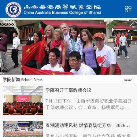
学院新闻
School News
more+
学院召开干部教师会议
7月13日下午，山西华澳商贸职业学院召开
干部教师会议，会上宣布，杨明军同志任
学院党委书记、督导专员；刘科伟同志任
学院党委副书记；免去刘国垠同志党委书
春潮涌动逐风劲 燃情赛场绽芳华—2026年
记、督导专员职务。省委教育工委主持日
春季田径运动会隆重开幕
常工作的副书记（正厅长级），省教育厅
号角与步伐齐响，朝气与信念飞扬 盛大启