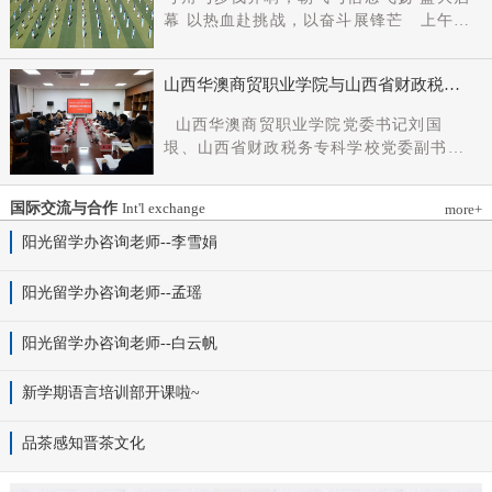
党组成员、副厅长王军出席会议并讲话。
幕 以热血赴挑战，以奋斗展锋芒 上午9
新任党委书记杨明军同志、理事长刘耀国
时，开幕式在激昂嘹亮的《运动员进行
分别作表态发言，刘国垠同志主持会议。
曲》中正式拉开帷幕。步伐铿锵，步履昂
省委组织部干部六处、省委教育工委组织
山西华澳商贸职业学院与山西省财政税务
扬，国旗护卫队整齐着装、身姿挺拔、精
部相关负责同志，学院理事会代表、党政
专科学校、山西财贸职业技术学院签署党
神抖擞，护送五星红旗庄严入场，鲜红的
山西华澳商贸职业学院党委书记刘国
领导班子成员、中层干部及教师代表参加
建和思想政治工作结对共建协议
旗帜在春日暖阳下熠熠生辉，彰显着华澳
垠、山西省财政税务专科学校党委副书记
会议。
学子赤诚的家国情怀与昂扬的精神风貌。
杨晓明、山西财贸职业技术学院党委副书
紧随其后，校旗方阵、彩旗方阵依次行
记张合义出席仪式并讲话。党委副书记、
进，彩旗猎猎映晴空，灵动的步伐与明媚
国际交流与合作
Int'l exchange
more+
院长白峰主持。签约仪式现场气氛庄重而
的色彩交织，勾勒出春日校园最动人的图
热烈。 山西省财政税务专科学校党委副
阳光留学办咨询老师--李雪娟
景。全场师生肃立，升国旗、奏唱国歌。
书记杨晓明发表讲话。他首先对学校的基
雄壮的国歌声响彻田径场上空，五星红旗
本情况以及党建和思政工作方面的做法进
阳光留学办咨询老师--孟瑶
冉冉升起，全体师生行注目礼，目光坚
行介绍，同时对深化结对共建内涵，推动
定、心怀赤诚，共同致敬伟大祖国，礼赞
工作向“有效覆盖”“全面提质”提出几点建
阳光留学办咨询老师--白云帆
时代华章。 学院院长白峰致开幕词，
议：一要筑牢组织根基。以党建标准化、
2026年是“十五五”开局之年，此次春季运
规范化建设为抓手，通过院系支部结对、
动会是学院践行“健康第一”教育理念、推
新学期语言培训部开课啦~
组织生活联过等方式，筑牢学校事业发展
进健康校园建设的生动实践，更是华澳学
战斗堡垒。二要共育思政品牌。聚焦“大思
子挥洒激情、彰显风采的青春盛会。体育
品茶感知晋茶文化
政课”建设，构建联合备课、名师示范、资
铸魂，青春逐光，赛场既是拼搏的舞台，
源共享机制，共同开发实践教学基地，打
更是精神的熔炉。希望全体师生以此次运