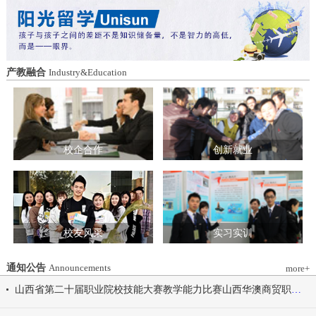
造特色育人载体。三要强化队伍建设。通
动会为契机，涵养健康体魄、锤炼坚韧意
过挂职帮带、专题培训、观摩交流等形
志，将赛场上的拼搏精神、协作意识转化
式，培育政治强、业务精、作风正的党务
为学习工作的强大动力，凝心聚力、笃行
和思政工作队伍。四要推动深度融合。把
不怠，共同书写华澳学院高质量发展的崭
结对共建融入专业建设、科研创新、人才
新篇章。 本届开幕式以“逐梦 健康 奋进
产教融合
Industry&Education
培养、社会服务全过程，让党建引领下的
感恩”为脉络，献上四场精彩展演。 健康
校际合作，既赋能民办高校规范发展，也
同行，雅韵律动 优雅交谊舞翩跹起舞，
助力公办高校拓展育人维度。 在共同见
舞步轻盈、配合默契，在旋转与迈步间绽
证下，三方校领导签署了《党建和思想政
放自信从容的青春风采。 感恩于心，团
治工作结对共建协议书》。 此次签约不
结奋进 歌舞表演温暖有力，音符与舞步
仅为党建和思想政治工作搭建起常态化、
校企合作
创新就业
传递同心同行的信念，凝聚团结力量，共
制度化的交流平台，更为三方在更广领
赴赛场追梦之旅。 学院党委书记刘国垠
域、更深层次的合作奠定了坚实基础。相
宣布山西华澳商贸职业学院2026年春季田
关责任部门将主动对接、深化交流，推动
径运动会正式开始！
共建内容落地见效，共同谱写公办民办高
校协同发展的新篇章。
校友风采
实习实训
通知公告
Announcements
more+
山西省第二十届职业院校技能大赛教学能力比赛山西华澳商贸职业学院参赛团队信息公示