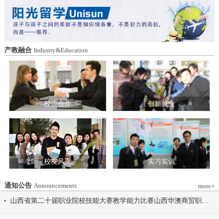
造特色育人载体。三要强化队伍建设。通
动会为契机，涵养健康体魄、锤炼坚韧意
过挂职帮带、专题培训、观摩交流等形
志，将赛场上的拼搏精神、协作意识转化
式，培育政治强、业务精、作风正的党务
为学习工作的强大动力，凝心聚力、笃行
和思政工作队伍。四要推动深度融合。把
不怠，共同书写华澳学院高质量发展的崭
结对共建融入专业建设、科研创新、人才
新篇章。 本届开幕式以“逐梦 健康 奋进
产教融合
Industry&Education
培养、社会服务全过程，让党建引领下的
感恩”为脉络，献上四场精彩展演。 健康
校际合作，既赋能民办高校规范发展，也
同行，雅韵律动 优雅交谊舞翩跹起舞，
助力公办高校拓展育人维度。 在共同见
舞步轻盈、配合默契，在旋转与迈步间绽
证下，三方校领导签署了《党建和思想政
放自信从容的青春风采。 感恩于心，团
治工作结对共建协议书》。 此次签约不
结奋进 歌舞表演温暖有力，音符与舞步
仅为党建和思想政治工作搭建起常态化、
校企合作
创新就业
传递同心同行的信念，凝聚团结力量，共
制度化的交流平台，更为三方在更广领
赴赛场追梦之旅。 学院党委书记刘国垠
域、更深层次的合作奠定了坚实基础。相
宣布山西华澳商贸职业学院2026年春季田
关责任部门将主动对接、深化交流，推动
径运动会正式开始！
共建内容落地见效，共同谱写公办民办高
校协同发展的新篇章。
校友风采
实习实训
通知公告
Announcements
more+
山西省第二十届职业院校技能大赛教学能力比赛山西华澳商贸职业学院参赛团队信息公示