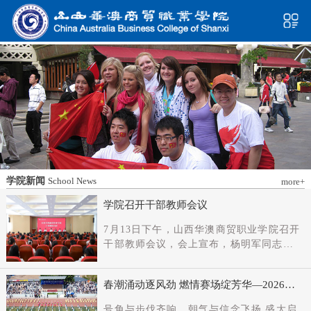
学院新闻
School News
more+
学院召开干部教师会议
7月13日下午，山西华澳商贸职业学院召开
干部教师会议，会上宣布，杨明军同志任
学院党委书记、督导专员；刘科伟同志任
学院党委副书记；免去刘国垠同志党委书
春潮涌动逐风劲 燃情赛场绽芳华—2026年
记、督导专员职务。省委教育工委主持日
春季田径运动会隆重开幕
常工作的副书记（正厅长级），省教育厅
号角与步伐齐响，朝气与信念飞扬 盛大启