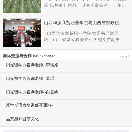
党组成员、副厅长王军出席会议并讲话。
幕 以热血赴挑战，以奋斗展锋芒 上午9
新任党委书记杨明军同志、理事长刘耀国
时，开幕式在激昂嘹亮的《运动员进行
分别作表态发言，刘国垠同志主持会议。
曲》中正式拉开帷幕。步伐铿锵，步履昂
省委组织部干部六处、省委教育工委组织
山西华澳商贸职业学院与山西省财政税务
扬，国旗护卫队整齐着装、身姿挺拔、精
部相关负责同志，学院理事会代表、党政
专科学校、山西财贸职业技术学院签署党
神抖擞，护送五星红旗庄严入场，鲜红的
山西华澳商贸职业学院党委书记刘国
领导班子成员、中层干部及教师代表参加
建和思想政治工作结对共建协议
旗帜在春日暖阳下熠熠生辉，彰显着华澳
垠、山西省财政税务专科学校党委副书记
会议。
学子赤诚的家国情怀与昂扬的精神风貌。
杨晓明、山西财贸职业技术学院党委副书
紧随其后，校旗方阵、彩旗方阵依次行
记张合义出席仪式并讲话。党委副书记、
进，彩旗猎猎映晴空，灵动的步伐与明媚
国际交流与合作
Int'l exchange
more+
院长白峰主持。签约仪式现场气氛庄重而
的色彩交织，勾勒出春日校园最动人的图
热烈。 山西省财政税务专科学校党委副
阳光留学办咨询老师--李雪娟
景。全场师生肃立，升国旗、奏唱国歌。
书记杨晓明发表讲话。他首先对学校的基
雄壮的国歌声响彻田径场上空，五星红旗
本情况以及党建和思政工作方面的做法进
阳光留学办咨询老师--孟瑶
冉冉升起，全体师生行注目礼，目光坚
行介绍，同时对深化结对共建内涵，推动
定、心怀赤诚，共同致敬伟大祖国，礼赞
工作向“有效覆盖”“全面提质”提出几点建
阳光留学办咨询老师--白云帆
时代华章。 学院院长白峰致开幕词，
议：一要筑牢组织根基。以党建标准化、
2026年是“十五五”开局之年，此次春季运
规范化建设为抓手，通过院系支部结对、
动会是学院践行“健康第一”教育理念、推
新学期语言培训部开课啦~
组织生活联过等方式，筑牢学校事业发展
进健康校园建设的生动实践，更是华澳学
战斗堡垒。二要共育思政品牌。聚焦“大思
子挥洒激情、彰显风采的青春盛会。体育
品茶感知晋茶文化
政课”建设，构建联合备课、名师示范、资
铸魂，青春逐光，赛场既是拼搏的舞台，
源共享机制，共同开发实践教学基地，打
更是精神的熔炉。希望全体师生以此次运