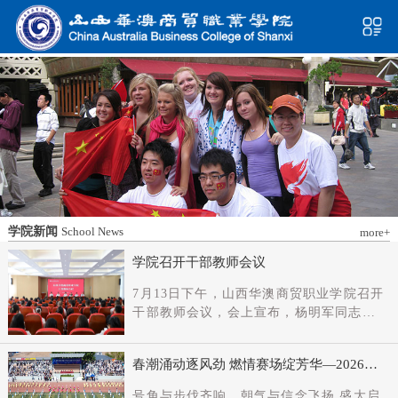
学院新闻
School News
more+
学院召开干部教师会议
7月13日下午，山西华澳商贸职业学院召开
干部教师会议，会上宣布，杨明军同志任
学院党委书记、督导专员；刘科伟同志任
学院党委副书记；免去刘国垠同志党委书
春潮涌动逐风劲 燃情赛场绽芳华—2026年
记、督导专员职务。省委教育工委主持日
春季田径运动会隆重开幕
常工作的副书记（正厅长级），省教育厅
号角与步伐齐响，朝气与信念飞扬 盛大启