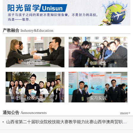
造特色育人载体。三要强化队伍建设。通
动会为契机，涵养健康体魄、锤炼坚韧意
过挂职帮带、专题培训、观摩交流等形
志，将赛场上的拼搏精神、协作意识转化
式，培育政治强、业务精、作风正的党务
为学习工作的强大动力，凝心聚力、笃行
和思政工作队伍。四要推动深度融合。把
不怠，共同书写华澳学院高质量发展的崭
结对共建融入专业建设、科研创新、人才
新篇章。 本届开幕式以“逐梦 健康 奋进
产教融合
Industry&Education
培养、社会服务全过程，让党建引领下的
感恩”为脉络，献上四场精彩展演。 健康
校际合作，既赋能民办高校规范发展，也
同行，雅韵律动 优雅交谊舞翩跹起舞，
助力公办高校拓展育人维度。 在共同见
舞步轻盈、配合默契，在旋转与迈步间绽
证下，三方校领导签署了《党建和思想政
放自信从容的青春风采。 感恩于心，团
治工作结对共建协议书》。 此次签约不
结奋进 歌舞表演温暖有力，音符与舞步
仅为党建和思想政治工作搭建起常态化、
校企合作
创新就业
传递同心同行的信念，凝聚团结力量，共
制度化的交流平台，更为三方在更广领
赴赛场追梦之旅。 学院党委书记刘国垠
域、更深层次的合作奠定了坚实基础。相
宣布山西华澳商贸职业学院2026年春季田
关责任部门将主动对接、深化交流，推动
径运动会正式开始！
共建内容落地见效，共同谱写公办民办高
校协同发展的新篇章。
校友风采
实习实训
通知公告
Announcements
more+
山西省第二十届职业院校技能大赛教学能力比赛山西华澳商贸职业学院参赛团队信息公示