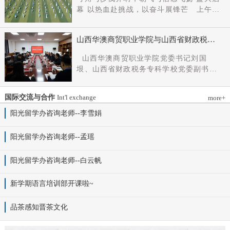
党组成员、副厅长王军出席会议并讲话。
幕 以热血赴挑战，以奋斗展锋芒 上午9
新任党委书记杨明军同志、理事长刘耀国
时，开幕式在激昂嘹亮的《运动员进行
分别作表态发言，刘国垠同志主持会议。
曲》中正式拉开帷幕。步伐铿锵，步履昂
省委组织部干部六处、省委教育工委组织
山西华澳商贸职业学院与山西省财政税务
扬，国旗护卫队整齐着装、身姿挺拔、精
部相关负责同志，学院理事会代表、党政
专科学校、山西财贸职业技术学院签署党
神抖擞，护送五星红旗庄严入场，鲜红的
山西华澳商贸职业学院党委书记刘国
领导班子成员、中层干部及教师代表参加
建和思想政治工作结对共建协议
旗帜在春日暖阳下熠熠生辉，彰显着华澳
垠、山西省财政税务专科学校党委副书记
会议。
学子赤诚的家国情怀与昂扬的精神风貌。
杨晓明、山西财贸职业技术学院党委副书
紧随其后，校旗方阵、彩旗方阵依次行
记张合义出席仪式并讲话。党委副书记、
进，彩旗猎猎映晴空，灵动的步伐与明媚
国际交流与合作
Int'l exchange
more+
院长白峰主持。签约仪式现场气氛庄重而
的色彩交织，勾勒出春日校园最动人的图
热烈。 山西省财政税务专科学校党委副
阳光留学办咨询老师--李雪娟
景。全场师生肃立，升国旗、奏唱国歌。
书记杨晓明发表讲话。他首先对学校的基
雄壮的国歌声响彻田径场上空，五星红旗
本情况以及党建和思政工作方面的做法进
阳光留学办咨询老师--孟瑶
冉冉升起，全体师生行注目礼，目光坚
行介绍，同时对深化结对共建内涵，推动
定、心怀赤诚，共同致敬伟大祖国，礼赞
工作向“有效覆盖”“全面提质”提出几点建
阳光留学办咨询老师--白云帆
时代华章。 学院院长白峰致开幕词，
议：一要筑牢组织根基。以党建标准化、
2026年是“十五五”开局之年，此次春季运
规范化建设为抓手，通过院系支部结对、
动会是学院践行“健康第一”教育理念、推
新学期语言培训部开课啦~
组织生活联过等方式，筑牢学校事业发展
进健康校园建设的生动实践，更是华澳学
战斗堡垒。二要共育思政品牌。聚焦“大思
子挥洒激情、彰显风采的青春盛会。体育
品茶感知晋茶文化
政课”建设，构建联合备课、名师示范、资
铸魂，青春逐光，赛场既是拼搏的舞台，
源共享机制，共同开发实践教学基地，打
更是精神的熔炉。希望全体师生以此次运