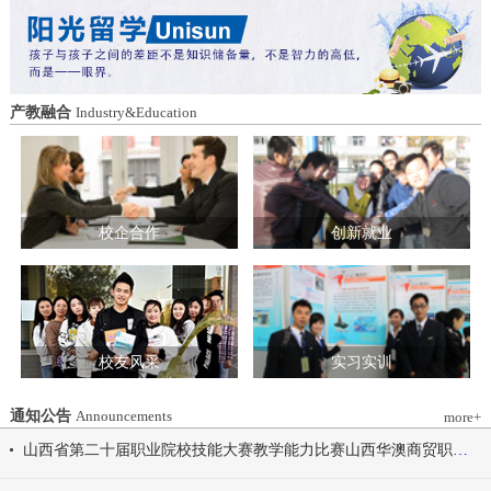
造特色育人载体。三要强化队伍建设。通
动会为契机，涵养健康体魄、锤炼坚韧意
过挂职帮带、专题培训、观摩交流等形
志，将赛场上的拼搏精神、协作意识转化
式，培育政治强、业务精、作风正的党务
为学习工作的强大动力，凝心聚力、笃行
和思政工作队伍。四要推动深度融合。把
不怠，共同书写华澳学院高质量发展的崭
结对共建融入专业建设、科研创新、人才
新篇章。 本届开幕式以“逐梦 健康 奋进
产教融合
Industry&Education
培养、社会服务全过程，让党建引领下的
感恩”为脉络，献上四场精彩展演。 健康
校际合作，既赋能民办高校规范发展，也
同行，雅韵律动 优雅交谊舞翩跹起舞，
助力公办高校拓展育人维度。 在共同见
舞步轻盈、配合默契，在旋转与迈步间绽
证下，三方校领导签署了《党建和思想政
放自信从容的青春风采。 感恩于心，团
治工作结对共建协议书》。 此次签约不
结奋进 歌舞表演温暖有力，音符与舞步
仅为党建和思想政治工作搭建起常态化、
校企合作
创新就业
传递同心同行的信念，凝聚团结力量，共
制度化的交流平台，更为三方在更广领
赴赛场追梦之旅。 学院党委书记刘国垠
域、更深层次的合作奠定了坚实基础。相
宣布山西华澳商贸职业学院2026年春季田
关责任部门将主动对接、深化交流，推动
径运动会正式开始！
共建内容落地见效，共同谱写公办民办高
校协同发展的新篇章。
校友风采
实习实训
通知公告
Announcements
more+
山西省第二十届职业院校技能大赛教学能力比赛山西华澳商贸职业学院参赛团队信息公示