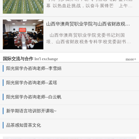
党组成员、副厅长王军出席会议并讲话。
幕 以热血赴挑战，以奋斗展锋芒 上午9
新任党委书记杨明军同志、理事长刘耀国
时，开幕式在激昂嘹亮的《运动员进行
分别作表态发言，刘国垠同志主持会议。
曲》中正式拉开帷幕。步伐铿锵，步履昂
省委组织部干部六处、省委教育工委组织
山西华澳商贸职业学院与山西省财政税务
扬，国旗护卫队整齐着装、身姿挺拔、精
部相关负责同志，学院理事会代表、党政
专科学校、山西财贸职业技术学院签署党
神抖擞，护送五星红旗庄严入场，鲜红的
山西华澳商贸职业学院党委书记刘国
领导班子成员、中层干部及教师代表参加
建和思想政治工作结对共建协议
旗帜在春日暖阳下熠熠生辉，彰显着华澳
垠、山西省财政税务专科学校党委副书记
会议。
学子赤诚的家国情怀与昂扬的精神风貌。
杨晓明、山西财贸职业技术学院党委副书
紧随其后，校旗方阵、彩旗方阵依次行
记张合义出席仪式并讲话。党委副书记、
进，彩旗猎猎映晴空，灵动的步伐与明媚
国际交流与合作
Int'l exchange
more+
院长白峰主持。签约仪式现场气氛庄重而
的色彩交织，勾勒出春日校园最动人的图
热烈。 山西省财政税务专科学校党委副
阳光留学办咨询老师--李雪娟
景。全场师生肃立，升国旗、奏唱国歌。
书记杨晓明发表讲话。他首先对学校的基
雄壮的国歌声响彻田径场上空，五星红旗
本情况以及党建和思政工作方面的做法进
阳光留学办咨询老师--孟瑶
冉冉升起，全体师生行注目礼，目光坚
行介绍，同时对深化结对共建内涵，推动
定、心怀赤诚，共同致敬伟大祖国，礼赞
工作向“有效覆盖”“全面提质”提出几点建
阳光留学办咨询老师--白云帆
时代华章。 学院院长白峰致开幕词，
议：一要筑牢组织根基。以党建标准化、
2026年是“十五五”开局之年，此次春季运
规范化建设为抓手，通过院系支部结对、
动会是学院践行“健康第一”教育理念、推
新学期语言培训部开课啦~
组织生活联过等方式，筑牢学校事业发展
进健康校园建设的生动实践，更是华澳学
战斗堡垒。二要共育思政品牌。聚焦“大思
子挥洒激情、彰显风采的青春盛会。体育
品茶感知晋茶文化
政课”建设，构建联合备课、名师示范、资
铸魂，青春逐光，赛场既是拼搏的舞台，
源共享机制，共同开发实践教学基地，打
更是精神的熔炉。希望全体师生以此次运