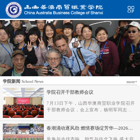
学院新闻
School News
more+
学院召开干部教师会议
7月13日下午，山西华澳商贸职业学院召开
干部教师会议，会上宣布，杨明军同志任
学院党委书记、督导专员；刘科伟同志任
学院党委副书记；免去刘国垠同志党委书
春潮涌动逐风劲 燃情赛场绽芳华—2026年
记、督导专员职务。省委教育工委主持日
春季田径运动会隆重开幕
常工作的副书记（正厅长级），省教育厅
号角与步伐齐响，朝气与信念飞扬 盛大启