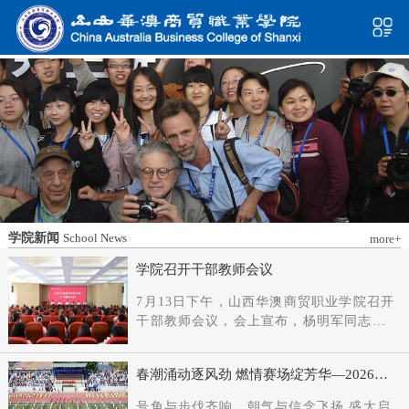
学院新闻
School News
more+
学院召开干部教师会议
7月13日下午，山西华澳商贸职业学院召开
干部教师会议，会上宣布，杨明军同志任
学院党委书记、督导专员；刘科伟同志任
学院党委副书记；免去刘国垠同志党委书
春潮涌动逐风劲 燃情赛场绽芳华—2026年
记、督导专员职务。省委教育工委主持日
春季田径运动会隆重开幕
常工作的副书记（正厅长级），省教育厅
号角与步伐齐响，朝气与信念飞扬 盛大启