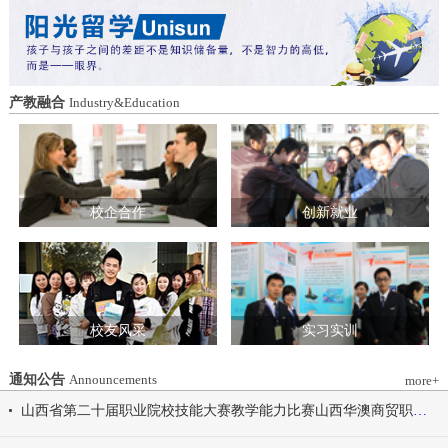
造特色育人载体。三要强化队伍建设。通
动会为契机，涵养健康体魄、锤炼坚韧意
过挂职帮带、专题培训、观摩交流等形
志，将赛场上的拼搏精神、协作意识转化
式，培育政治强、业务精、作风正的党务
为学习工作的强大动力，凝心聚力、笃行
和思政工作队伍。四要推动深度融合。把
不怠，共同书写华澳学院高质量发展的崭
结对共建融入专业建设、科研创新、人才
新篇章。 本届开幕式以“逐梦 健康 奋进
产教融合
Industry&Education
培养、社会服务全过程，让党建引领下的
感恩”为脉络，献上四场精彩展演。 健康
校际合作，既赋能民办高校规范发展，也
同行，雅韵律动 优雅交谊舞翩跹起舞，
助力公办高校拓展育人维度。 在共同见
舞步轻盈、配合默契，在旋转与迈步间绽
证下，三方校领导签署了《党建和思想政
放自信从容的青春风采。 感恩于心，团
治工作结对共建协议书》。 此次签约不
结奋进 歌舞表演温暖有力，音符与舞步
仅为党建和思想政治工作搭建起常态化、
校企合作
创新就业
传递同心同行的信念，凝聚团结力量，共
制度化的交流平台，更为三方在更广领
赴赛场追梦之旅。 学院党委书记刘国垠
域、更深层次的合作奠定了坚实基础。相
宣布山西华澳商贸职业学院2026年春季田
关责任部门将主动对接、深化交流，推动
径运动会正式开始！
共建内容落地见效，共同谱写公办民办高
校协同发展的新篇章。
校友风采
实习实训
通知公告
Announcements
more+
山西省第二十届职业院校技能大赛教学能力比赛山西华澳商贸职业学院参赛团队信息公示