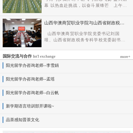
党组成员、副厅长王军出席会议并讲话。
幕 以热血赴挑战，以奋斗展锋芒 上午9
新任党委书记杨明军同志、理事长刘耀国
时，开幕式在激昂嘹亮的《运动员进行
分别作表态发言，刘国垠同志主持会议。
曲》中正式拉开帷幕。步伐铿锵，步履昂
省委组织部干部六处、省委教育工委组织
山西华澳商贸职业学院与山西省财政税务
扬，国旗护卫队整齐着装、身姿挺拔、精
部相关负责同志，学院理事会代表、党政
专科学校、山西财贸职业技术学院签署党
神抖擞，护送五星红旗庄严入场，鲜红的
山西华澳商贸职业学院党委书记刘国
领导班子成员、中层干部及教师代表参加
建和思想政治工作结对共建协议
旗帜在春日暖阳下熠熠生辉，彰显着华澳
垠、山西省财政税务专科学校党委副书记
会议。
学子赤诚的家国情怀与昂扬的精神风貌。
杨晓明、山西财贸职业技术学院党委副书
紧随其后，校旗方阵、彩旗方阵依次行
记张合义出席仪式并讲话。党委副书记、
进，彩旗猎猎映晴空，灵动的步伐与明媚
国际交流与合作
Int'l exchange
more+
院长白峰主持。签约仪式现场气氛庄重而
的色彩交织，勾勒出春日校园最动人的图
热烈。 山西省财政税务专科学校党委副
阳光留学办咨询老师--李雪娟
景。全场师生肃立，升国旗、奏唱国歌。
书记杨晓明发表讲话。他首先对学校的基
雄壮的国歌声响彻田径场上空，五星红旗
本情况以及党建和思政工作方面的做法进
阳光留学办咨询老师--孟瑶
冉冉升起，全体师生行注目礼，目光坚
行介绍，同时对深化结对共建内涵，推动
定、心怀赤诚，共同致敬伟大祖国，礼赞
工作向“有效覆盖”“全面提质”提出几点建
阳光留学办咨询老师--白云帆
时代华章。 学院院长白峰致开幕词，
议：一要筑牢组织根基。以党建标准化、
2026年是“十五五”开局之年，此次春季运
规范化建设为抓手，通过院系支部结对、
动会是学院践行“健康第一”教育理念、推
新学期语言培训部开课啦~
组织生活联过等方式，筑牢学校事业发展
进健康校园建设的生动实践，更是华澳学
战斗堡垒。二要共育思政品牌。聚焦“大思
子挥洒激情、彰显风采的青春盛会。体育
品茶感知晋茶文化
政课”建设，构建联合备课、名师示范、资
铸魂，青春逐光，赛场既是拼搏的舞台，
源共享机制，共同开发实践教学基地，打
更是精神的熔炉。希望全体师生以此次运