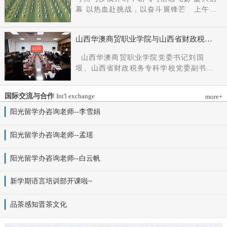
党组成员、副厅长王军出席会议并讲话。
幕 以热血赴挑战，以奋斗展锋芒 上午9
新任党委书记杨明军同志、理事长刘耀国
时，开幕式在激昂嘹亮的《运动员进行
分别作表态发言，刘国垠同志主持会议。
曲》中正式拉开帷幕。步伐铿锵，步履昂
省委组织部干部六处、省委教育工委组织
山西华澳商贸职业学院与山西省财政税务
扬，国旗护卫队整齐着装、身姿挺拔、精
部相关负责同志，学院理事会代表、党政
专科学校、山西财贸职业技术学院签署党
神抖擞，护送五星红旗庄严入场，鲜红的
山西华澳商贸职业学院党委书记刘国
领导班子成员、中层干部及教师代表参加
建和思想政治工作结对共建协议
旗帜在春日暖阳下熠熠生辉，彰显着华澳
垠、山西省财政税务专科学校党委副书记
会议。
学子赤诚的家国情怀与昂扬的精神风貌。
杨晓明、山西财贸职业技术学院党委副书
紧随其后，校旗方阵、彩旗方阵依次行
记张合义出席仪式并讲话。党委副书记、
进，彩旗猎猎映晴空，灵动的步伐与明媚
国际交流与合作
Int'l exchange
more+
院长白峰主持。签约仪式现场气氛庄重而
的色彩交织，勾勒出春日校园最动人的图
热烈。 山西省财政税务专科学校党委副
阳光留学办咨询老师--李雪娟
景。全场师生肃立，升国旗、奏唱国歌。
书记杨晓明发表讲话。他首先对学校的基
雄壮的国歌声响彻田径场上空，五星红旗
本情况以及党建和思政工作方面的做法进
阳光留学办咨询老师--孟瑶
冉冉升起，全体师生行注目礼，目光坚
行介绍，同时对深化结对共建内涵，推动
定、心怀赤诚，共同致敬伟大祖国，礼赞
工作向“有效覆盖”“全面提质”提出几点建
阳光留学办咨询老师--白云帆
时代华章。 学院院长白峰致开幕词，
议：一要筑牢组织根基。以党建标准化、
2026年是“十五五”开局之年，此次春季运
规范化建设为抓手，通过院系支部结对、
动会是学院践行“健康第一”教育理念、推
新学期语言培训部开课啦~
组织生活联过等方式，筑牢学校事业发展
进健康校园建设的生动实践，更是华澳学
战斗堡垒。二要共育思政品牌。聚焦“大思
子挥洒激情、彰显风采的青春盛会。体育
品茶感知晋茶文化
政课”建设，构建联合备课、名师示范、资
铸魂，青春逐光，赛场既是拼搏的舞台，
源共享机制，共同开发实践教学基地，打
更是精神的熔炉。希望全体师生以此次运