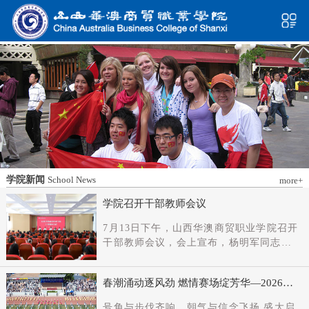
学院新闻
School News
more+
学院召开干部教师会议
7月13日下午，山西华澳商贸职业学院召开
干部教师会议，会上宣布，杨明军同志任
学院党委书记、督导专员；刘科伟同志任
学院党委副书记；免去刘国垠同志党委书
春潮涌动逐风劲 燃情赛场绽芳华—2026年
记、督导专员职务。省委教育工委主持日
春季田径运动会隆重开幕
常工作的副书记（正厅长级），省教育厅
号角与步伐齐响，朝气与信念飞扬 盛大启