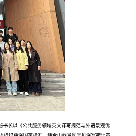
秘书长以《公共服务领域英文译写规范与外语景观优
语标识翻译国家标准，结合山西景区常见译写错误案