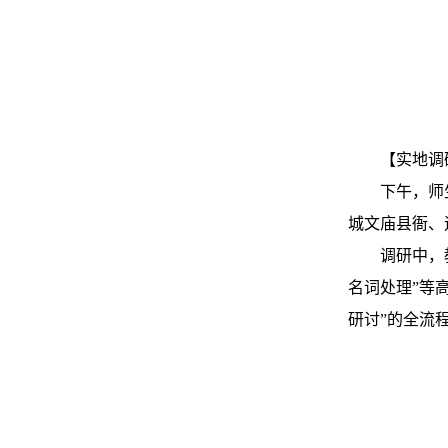
【实地调
下午，师
城文庙县衙、
调研中，
名词处理”等
研讨”的全流