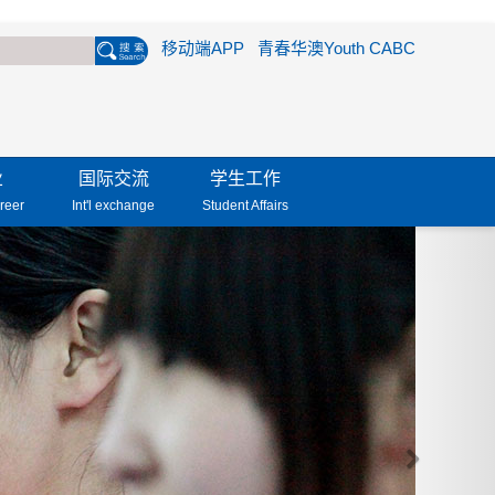
移动端APP
青春华澳Youth CABC
业
国际交流
学生工作
reer
Int'l exchange
Student Affairs