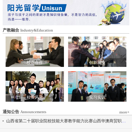
造特色育人载体。三要强化队伍建设。通
动会为契机，涵养健康体魄、锤炼坚韧意
过挂职帮带、专题培训、观摩交流等形
志，将赛场上的拼搏精神、协作意识转化
式，培育政治强、业务精、作风正的党务
为学习工作的强大动力，凝心聚力、笃行
和思政工作队伍。四要推动深度融合。把
不怠，共同书写华澳学院高质量发展的崭
结对共建融入专业建设、科研创新、人才
新篇章。 本届开幕式以“逐梦 健康 奋进
产教融合
Industry&Education
培养、社会服务全过程，让党建引领下的
感恩”为脉络，献上四场精彩展演。 健康
校际合作，既赋能民办高校规范发展，也
同行，雅韵律动 优雅交谊舞翩跹起舞，
助力公办高校拓展育人维度。 在共同见
舞步轻盈、配合默契，在旋转与迈步间绽
证下，三方校领导签署了《党建和思想政
放自信从容的青春风采。 感恩于心，团
治工作结对共建协议书》。 此次签约不
结奋进 歌舞表演温暖有力，音符与舞步
仅为党建和思想政治工作搭建起常态化、
校企合作
创新就业
传递同心同行的信念，凝聚团结力量，共
制度化的交流平台，更为三方在更广领
赴赛场追梦之旅。 学院党委书记刘国垠
域、更深层次的合作奠定了坚实基础。相
宣布山西华澳商贸职业学院2026年春季田
关责任部门将主动对接、深化交流，推动
径运动会正式开始！
共建内容落地见效，共同谱写公办民办高
校协同发展的新篇章。
校友风采
实习实训
通知公告
Announcements
more+
山西省第二十届职业院校技能大赛教学能力比赛山西华澳商贸职业学院参赛团队信息公示