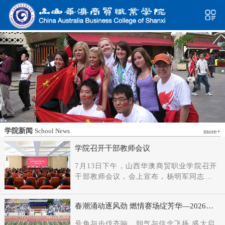
学院新闻
School News
more+
学院召开干部教师会议
7月13日下午，山西华澳商贸职业学院召开
干部教师会议，会上宣布，杨明军同志任
学院党委书记、督导专员；刘科伟同志任
学院党委副书记；免去刘国垠同志党委书
春潮涌动逐风劲 燃情赛场绽芳华—2026年
记、督导专员职务。省委教育工委主持日
春季田径运动会隆重开幕
常工作的副书记（正厅长级），省教育厅
号角与步伐齐响，朝气与信念飞扬 盛大启