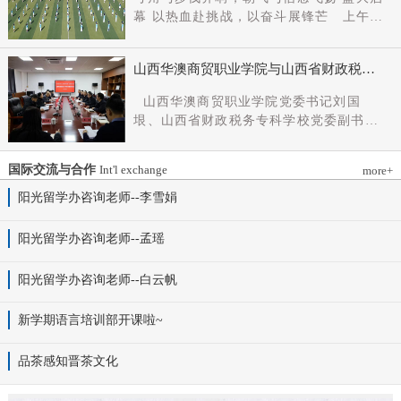
党组成员、副厅长王军出席会议并讲话。
幕 以热血赴挑战，以奋斗展锋芒 上午9
新任党委书记杨明军同志、理事长刘耀国
时，开幕式在激昂嘹亮的《运动员进行
分别作表态发言，刘国垠同志主持会议。
曲》中正式拉开帷幕。步伐铿锵，步履昂
省委组织部干部六处、省委教育工委组织
山西华澳商贸职业学院与山西省财政税务
扬，国旗护卫队整齐着装、身姿挺拔、精
部相关负责同志，学院理事会代表、党政
专科学校、山西财贸职业技术学院签署党
神抖擞，护送五星红旗庄严入场，鲜红的
山西华澳商贸职业学院党委书记刘国
领导班子成员、中层干部及教师代表参加
建和思想政治工作结对共建协议
旗帜在春日暖阳下熠熠生辉，彰显着华澳
垠、山西省财政税务专科学校党委副书记
会议。
学子赤诚的家国情怀与昂扬的精神风貌。
杨晓明、山西财贸职业技术学院党委副书
紧随其后，校旗方阵、彩旗方阵依次行
记张合义出席仪式并讲话。党委副书记、
进，彩旗猎猎映晴空，灵动的步伐与明媚
国际交流与合作
Int'l exchange
more+
院长白峰主持。签约仪式现场气氛庄重而
的色彩交织，勾勒出春日校园最动人的图
热烈。 山西省财政税务专科学校党委副
阳光留学办咨询老师--李雪娟
景。全场师生肃立，升国旗、奏唱国歌。
书记杨晓明发表讲话。他首先对学校的基
雄壮的国歌声响彻田径场上空，五星红旗
本情况以及党建和思政工作方面的做法进
阳光留学办咨询老师--孟瑶
冉冉升起，全体师生行注目礼，目光坚
行介绍，同时对深化结对共建内涵，推动
定、心怀赤诚，共同致敬伟大祖国，礼赞
工作向“有效覆盖”“全面提质”提出几点建
阳光留学办咨询老师--白云帆
时代华章。 学院院长白峰致开幕词，
议：一要筑牢组织根基。以党建标准化、
2026年是“十五五”开局之年，此次春季运
规范化建设为抓手，通过院系支部结对、
动会是学院践行“健康第一”教育理念、推
新学期语言培训部开课啦~
组织生活联过等方式，筑牢学校事业发展
进健康校园建设的生动实践，更是华澳学
战斗堡垒。二要共育思政品牌。聚焦“大思
子挥洒激情、彰显风采的青春盛会。体育
品茶感知晋茶文化
政课”建设，构建联合备课、名师示范、资
铸魂，青春逐光，赛场既是拼搏的舞台，
源共享机制，共同开发实践教学基地，打
更是精神的熔炉。希望全体师生以此次运