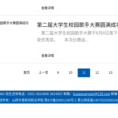
查看详情
第二届大学生校园歌手大赛圆满成
第二届大学生校园歌手大赛于6月8日落下
获优秀奖。 本次比赛由...
查看详情
首页
上一页
9
10
11
12
13
982
招生咨询电话：
0351-3624906 3624907
邮箱：
huaaoxueyuan@126.com
邮编
权所有：
山西华澳商贸
职业学院
晋ICP备20001196号-1
晋公网安备1407020200016