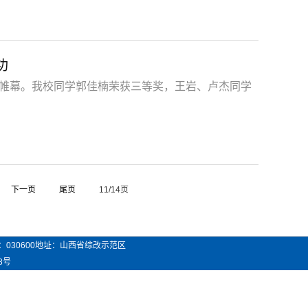
功
帷幕。我校同学郭佳楠荣获三等奖，王岩、卢杰同学
下一页
尾页
11/14页
：
030600
地址：山西省综改示范区
8号