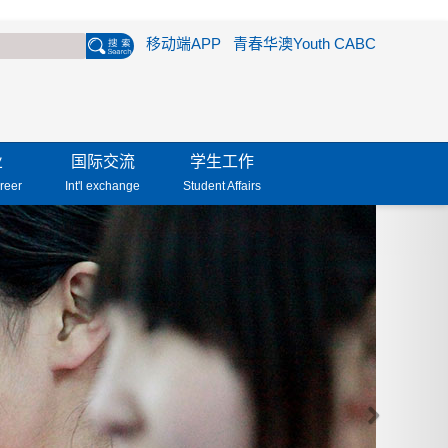
移动端APP
青春华澳Youth CABC
业
国际交流
学生工作
reer
Int'l exchange
Student Affairs