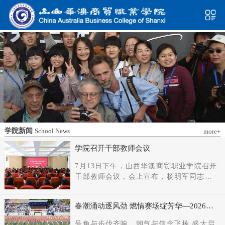
学院新闻
School News
more+
学院召开干部教师会议
7月13日下午，山西华澳商贸职业学院召开
干部教师会议，会上宣布，杨明军同志任
学院党委书记、督导专员；刘科伟同志任
学院党委副书记；免去刘国垠同志党委书
春潮涌动逐风劲 燃情赛场绽芳华—2026年
记、督导专员职务。省委教育工委主持日
春季田径运动会隆重开幕
常工作的副书记（正厅长级），省教育厅
号角与步伐齐响，朝气与信念飞扬 盛大启