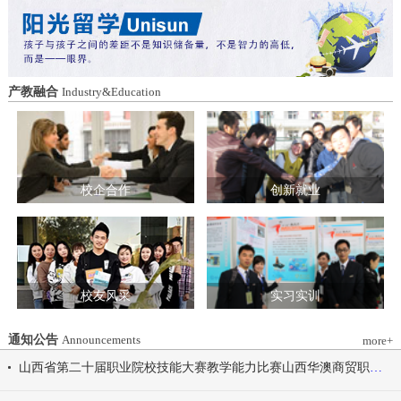
造特色育人载体。三要强化队伍建设。通
动会为契机，涵养健康体魄、锤炼坚韧意
过挂职帮带、专题培训、观摩交流等形
志，将赛场上的拼搏精神、协作意识转化
式，培育政治强、业务精、作风正的党务
为学习工作的强大动力，凝心聚力、笃行
和思政工作队伍。四要推动深度融合。把
不怠，共同书写华澳学院高质量发展的崭
结对共建融入专业建设、科研创新、人才
新篇章。 本届开幕式以“逐梦 健康 奋进
产教融合
Industry&Education
培养、社会服务全过程，让党建引领下的
感恩”为脉络，献上四场精彩展演。 健康
校际合作，既赋能民办高校规范发展，也
同行，雅韵律动 优雅交谊舞翩跹起舞，
助力公办高校拓展育人维度。 在共同见
舞步轻盈、配合默契，在旋转与迈步间绽
证下，三方校领导签署了《党建和思想政
放自信从容的青春风采。 感恩于心，团
治工作结对共建协议书》。 此次签约不
结奋进 歌舞表演温暖有力，音符与舞步
仅为党建和思想政治工作搭建起常态化、
校企合作
创新就业
传递同心同行的信念，凝聚团结力量，共
制度化的交流平台，更为三方在更广领
赴赛场追梦之旅。 学院党委书记刘国垠
域、更深层次的合作奠定了坚实基础。相
宣布山西华澳商贸职业学院2026年春季田
关责任部门将主动对接、深化交流，推动
径运动会正式开始！
共建内容落地见效，共同谱写公办民办高
校协同发展的新篇章。
校友风采
实习实训
通知公告
Announcements
more+
山西省第二十届职业院校技能大赛教学能力比赛山西华澳商贸职业学院参赛团队信息公示