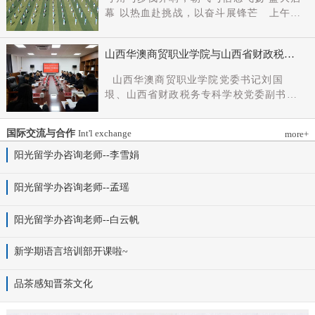
党组成员、副厅长王军出席会议并讲话。
幕 以热血赴挑战，以奋斗展锋芒 上午9
新任党委书记杨明军同志、理事长刘耀国
时，开幕式在激昂嘹亮的《运动员进行
分别作表态发言，刘国垠同志主持会议。
曲》中正式拉开帷幕。步伐铿锵，步履昂
省委组织部干部六处、省委教育工委组织
山西华澳商贸职业学院与山西省财政税务
扬，国旗护卫队整齐着装、身姿挺拔、精
部相关负责同志，学院理事会代表、党政
专科学校、山西财贸职业技术学院签署党
神抖擞，护送五星红旗庄严入场，鲜红的
山西华澳商贸职业学院党委书记刘国
领导班子成员、中层干部及教师代表参加
建和思想政治工作结对共建协议
旗帜在春日暖阳下熠熠生辉，彰显着华澳
垠、山西省财政税务专科学校党委副书记
会议。
学子赤诚的家国情怀与昂扬的精神风貌。
杨晓明、山西财贸职业技术学院党委副书
紧随其后，校旗方阵、彩旗方阵依次行
记张合义出席仪式并讲话。党委副书记、
进，彩旗猎猎映晴空，灵动的步伐与明媚
国际交流与合作
Int'l exchange
more+
院长白峰主持。签约仪式现场气氛庄重而
的色彩交织，勾勒出春日校园最动人的图
热烈。 山西省财政税务专科学校党委副
阳光留学办咨询老师--李雪娟
景。全场师生肃立，升国旗、奏唱国歌。
书记杨晓明发表讲话。他首先对学校的基
雄壮的国歌声响彻田径场上空，五星红旗
本情况以及党建和思政工作方面的做法进
阳光留学办咨询老师--孟瑶
冉冉升起，全体师生行注目礼，目光坚
行介绍，同时对深化结对共建内涵，推动
定、心怀赤诚，共同致敬伟大祖国，礼赞
工作向“有效覆盖”“全面提质”提出几点建
阳光留学办咨询老师--白云帆
时代华章。 学院院长白峰致开幕词，
议：一要筑牢组织根基。以党建标准化、
2026年是“十五五”开局之年，此次春季运
规范化建设为抓手，通过院系支部结对、
动会是学院践行“健康第一”教育理念、推
新学期语言培训部开课啦~
组织生活联过等方式，筑牢学校事业发展
进健康校园建设的生动实践，更是华澳学
战斗堡垒。二要共育思政品牌。聚焦“大思
子挥洒激情、彰显风采的青春盛会。体育
品茶感知晋茶文化
政课”建设，构建联合备课、名师示范、资
铸魂，青春逐光，赛场既是拼搏的舞台，
源共享机制，共同开发实践教学基地，打
更是精神的熔炉。希望全体师生以此次运