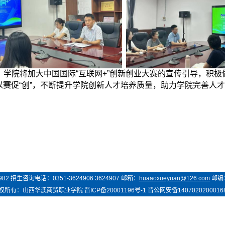
，学院将加大中国国际
“互联网+”创新创业大赛的宣传引导，积极
，以赛促“创”，不断提升学院创新人才培养质量，助力学院完善
982
招生咨询电话：
0351-3624906 3624907
邮箱：
huaaoxueyuan@126.com
邮编
权所有：
山西华澳商贸
职业学院
晋ICP备20001196号-1
晋公网安备1407020200016