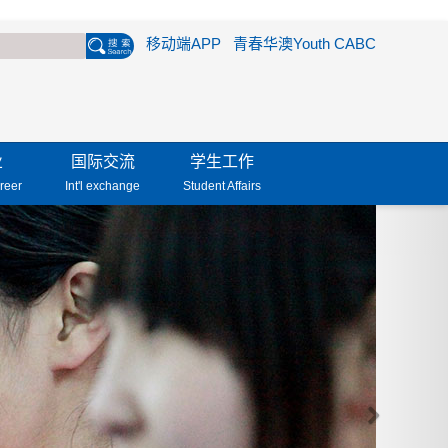
移动端APP
青春华澳Youth CABC
业
国际交流
学生工作
reer
Int'l exchange
Student Affairs