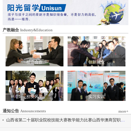
造特色育人载体。三要强化队伍建设。通
动会为契机，涵养健康体魄、锤炼坚韧意
过挂职帮带、专题培训、观摩交流等形
志，将赛场上的拼搏精神、协作意识转化
式，培育政治强、业务精、作风正的党务
为学习工作的强大动力，凝心聚力、笃行
和思政工作队伍。四要推动深度融合。把
不怠，共同书写华澳学院高质量发展的崭
结对共建融入专业建设、科研创新、人才
新篇章。 本届开幕式以“逐梦 健康 奋进
产教融合
Industry&Education
培养、社会服务全过程，让党建引领下的
感恩”为脉络，献上四场精彩展演。 健康
校际合作，既赋能民办高校规范发展，也
同行，雅韵律动 优雅交谊舞翩跹起舞，
助力公办高校拓展育人维度。 在共同见
舞步轻盈、配合默契，在旋转与迈步间绽
证下，三方校领导签署了《党建和思想政
放自信从容的青春风采。 感恩于心，团
治工作结对共建协议书》。 此次签约不
结奋进 歌舞表演温暖有力，音符与舞步
仅为党建和思想政治工作搭建起常态化、
校企合作
创新就业
传递同心同行的信念，凝聚团结力量，共
制度化的交流平台，更为三方在更广领
赴赛场追梦之旅。 学院党委书记刘国垠
域、更深层次的合作奠定了坚实基础。相
宣布山西华澳商贸职业学院2026年春季田
关责任部门将主动对接、深化交流，推动
径运动会正式开始！
共建内容落地见效，共同谱写公办民办高
校协同发展的新篇章。
校友风采
实习实训
通知公告
Announcements
more+
山西省第二十届职业院校技能大赛教学能力比赛山西华澳商贸职业学院参赛团队信息公示