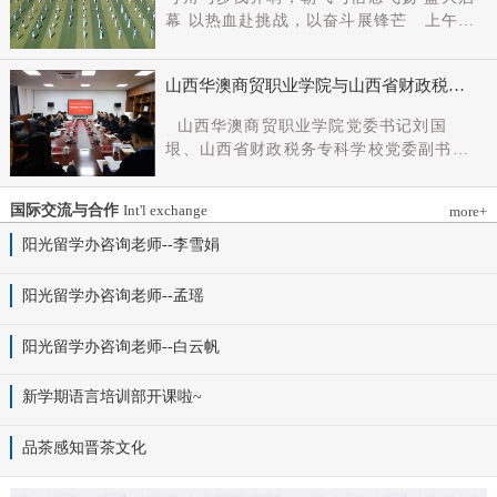
党组成员、副厅长王军出席会议并讲话。
幕 以热血赴挑战，以奋斗展锋芒 上午9
新任党委书记杨明军同志、理事长刘耀国
时，开幕式在激昂嘹亮的《运动员进行
分别作表态发言，刘国垠同志主持会议。
曲》中正式拉开帷幕。步伐铿锵，步履昂
省委组织部干部六处、省委教育工委组织
山西华澳商贸职业学院与山西省财政税务
扬，国旗护卫队整齐着装、身姿挺拔、精
部相关负责同志，学院理事会代表、党政
专科学校、山西财贸职业技术学院签署党
神抖擞，护送五星红旗庄严入场，鲜红的
山西华澳商贸职业学院党委书记刘国
领导班子成员、中层干部及教师代表参加
建和思想政治工作结对共建协议
旗帜在春日暖阳下熠熠生辉，彰显着华澳
垠、山西省财政税务专科学校党委副书记
会议。
学子赤诚的家国情怀与昂扬的精神风貌。
杨晓明、山西财贸职业技术学院党委副书
紧随其后，校旗方阵、彩旗方阵依次行
记张合义出席仪式并讲话。党委副书记、
进，彩旗猎猎映晴空，灵动的步伐与明媚
国际交流与合作
Int'l exchange
more+
院长白峰主持。签约仪式现场气氛庄重而
的色彩交织，勾勒出春日校园最动人的图
热烈。 山西省财政税务专科学校党委副
阳光留学办咨询老师--李雪娟
景。全场师生肃立，升国旗、奏唱国歌。
书记杨晓明发表讲话。他首先对学校的基
雄壮的国歌声响彻田径场上空，五星红旗
本情况以及党建和思政工作方面的做法进
阳光留学办咨询老师--孟瑶
冉冉升起，全体师生行注目礼，目光坚
行介绍，同时对深化结对共建内涵，推动
定、心怀赤诚，共同致敬伟大祖国，礼赞
工作向“有效覆盖”“全面提质”提出几点建
阳光留学办咨询老师--白云帆
时代华章。 学院院长白峰致开幕词，
议：一要筑牢组织根基。以党建标准化、
2026年是“十五五”开局之年，此次春季运
规范化建设为抓手，通过院系支部结对、
动会是学院践行“健康第一”教育理念、推
新学期语言培训部开课啦~
组织生活联过等方式，筑牢学校事业发展
进健康校园建设的生动实践，更是华澳学
战斗堡垒。二要共育思政品牌。聚焦“大思
子挥洒激情、彰显风采的青春盛会。体育
品茶感知晋茶文化
政课”建设，构建联合备课、名师示范、资
铸魂，青春逐光，赛场既是拼搏的舞台，
源共享机制，共同开发实践教学基地，打
更是精神的熔炉。希望全体师生以此次运