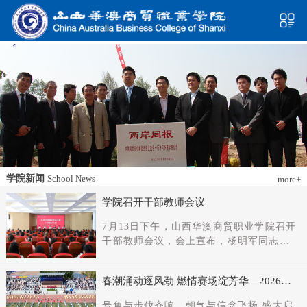
学院新闻
School News
more+
学院召开干部教师会议
7月13日下午，山西华澳商贸职业学院召开
干部教师会议，会上宣布，杨明军同志任
学院党委书记、督导专员；刘科伟同志任
学院党委副书记；免去刘国垠同志党委书
春潮涌动逐风劲 燃情赛场绽芳华—2026年
记、督导专员职务。省委教育工委主持日
春季田径运动会隆重开幕
常工作的副书记（正厅长级），省教育厅
号角与步伐齐响，朝气与信念飞扬 盛大启