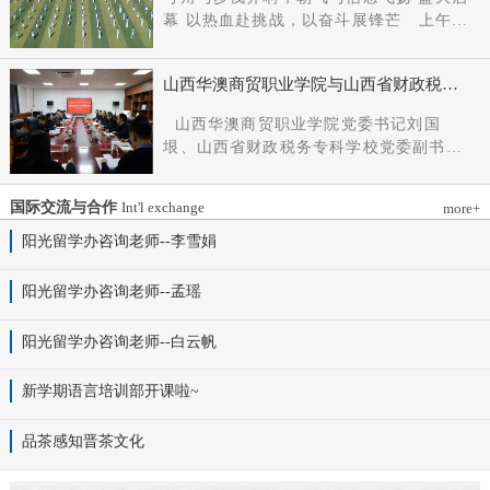
党组成员、副厅长王军出席会议并讲话。
幕 以热血赴挑战，以奋斗展锋芒 上午9
新任党委书记杨明军同志、理事长刘耀国
时，开幕式在激昂嘹亮的《运动员进行
分别作表态发言，刘国垠同志主持会议。
曲》中正式拉开帷幕。步伐铿锵，步履昂
省委组织部干部六处、省委教育工委组织
山西华澳商贸职业学院与山西省财政税务
扬，国旗护卫队整齐着装、身姿挺拔、精
部相关负责同志，学院理事会代表、党政
专科学校、山西财贸职业技术学院签署党
神抖擞，护送五星红旗庄严入场，鲜红的
山西华澳商贸职业学院党委书记刘国
领导班子成员、中层干部及教师代表参加
建和思想政治工作结对共建协议
旗帜在春日暖阳下熠熠生辉，彰显着华澳
垠、山西省财政税务专科学校党委副书记
会议。
学子赤诚的家国情怀与昂扬的精神风貌。
杨晓明、山西财贸职业技术学院党委副书
紧随其后，校旗方阵、彩旗方阵依次行
记张合义出席仪式并讲话。党委副书记、
进，彩旗猎猎映晴空，灵动的步伐与明媚
国际交流与合作
Int'l exchange
more+
院长白峰主持。签约仪式现场气氛庄重而
的色彩交织，勾勒出春日校园最动人的图
热烈。 山西省财政税务专科学校党委副
阳光留学办咨询老师--李雪娟
景。全场师生肃立，升国旗、奏唱国歌。
书记杨晓明发表讲话。他首先对学校的基
雄壮的国歌声响彻田径场上空，五星红旗
本情况以及党建和思政工作方面的做法进
阳光留学办咨询老师--孟瑶
冉冉升起，全体师生行注目礼，目光坚
行介绍，同时对深化结对共建内涵，推动
定、心怀赤诚，共同致敬伟大祖国，礼赞
工作向“有效覆盖”“全面提质”提出几点建
阳光留学办咨询老师--白云帆
时代华章。 学院院长白峰致开幕词，
议：一要筑牢组织根基。以党建标准化、
2026年是“十五五”开局之年，此次春季运
规范化建设为抓手，通过院系支部结对、
动会是学院践行“健康第一”教育理念、推
新学期语言培训部开课啦~
组织生活联过等方式，筑牢学校事业发展
进健康校园建设的生动实践，更是华澳学
战斗堡垒。二要共育思政品牌。聚焦“大思
子挥洒激情、彰显风采的青春盛会。体育
品茶感知晋茶文化
政课”建设，构建联合备课、名师示范、资
铸魂，青春逐光，赛场既是拼搏的舞台，
源共享机制，共同开发实践教学基地，打
更是精神的熔炉。希望全体师生以此次运