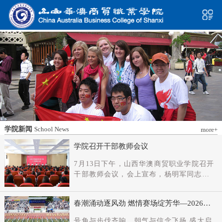
学院新闻
School News
more+
学院召开干部教师会议
7月13日下午，山西华澳商贸职业学院召开
干部教师会议，会上宣布，杨明军同志任
学院党委书记、督导专员；刘科伟同志任
学院党委副书记；免去刘国垠同志党委书
春潮涌动逐风劲 燃情赛场绽芳华—2026年
记、督导专员职务。省委教育工委主持日
春季田径运动会隆重开幕
常工作的副书记（正厅长级），省教育厅
号角与步伐齐响，朝气与信念飞扬 盛大启