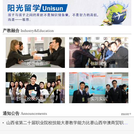
造特色育人载体。三要强化队伍建设。通
动会为契机，涵养健康体魄、锤炼坚韧意
过挂职帮带、专题培训、观摩交流等形
志，将赛场上的拼搏精神、协作意识转化
式，培育政治强、业务精、作风正的党务
为学习工作的强大动力，凝心聚力、笃行
和思政工作队伍。四要推动深度融合。把
不怠，共同书写华澳学院高质量发展的崭
结对共建融入专业建设、科研创新、人才
新篇章。 本届开幕式以“逐梦 健康 奋进
产教融合
Industry&Education
培养、社会服务全过程，让党建引领下的
感恩”为脉络，献上四场精彩展演。 健康
校际合作，既赋能民办高校规范发展，也
同行，雅韵律动 优雅交谊舞翩跹起舞，
助力公办高校拓展育人维度。 在共同见
舞步轻盈、配合默契，在旋转与迈步间绽
证下，三方校领导签署了《党建和思想政
放自信从容的青春风采。 感恩于心，团
治工作结对共建协议书》。 此次签约不
结奋进 歌舞表演温暖有力，音符与舞步
仅为党建和思想政治工作搭建起常态化、
校企合作
创新就业
传递同心同行的信念，凝聚团结力量，共
制度化的交流平台，更为三方在更广领
赴赛场追梦之旅。 学院党委书记刘国垠
域、更深层次的合作奠定了坚实基础。相
宣布山西华澳商贸职业学院2026年春季田
关责任部门将主动对接、深化交流，推动
径运动会正式开始！
共建内容落地见效，共同谱写公办民办高
校协同发展的新篇章。
校友风采
实习实训
通知公告
Announcements
more+
山西省第二十届职业院校技能大赛教学能力比赛山西华澳商贸职业学院参赛团队信息公示