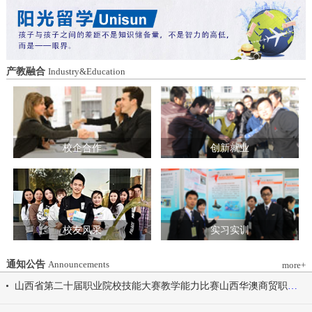
造特色育人载体。三要强化队伍建设。通
动会为契机，涵养健康体魄、锤炼坚韧意
过挂职帮带、专题培训、观摩交流等形
志，将赛场上的拼搏精神、协作意识转化
式，培育政治强、业务精、作风正的党务
为学习工作的强大动力，凝心聚力、笃行
和思政工作队伍。四要推动深度融合。把
不怠，共同书写华澳学院高质量发展的崭
结对共建融入专业建设、科研创新、人才
新篇章。 本届开幕式以“逐梦 健康 奋进
产教融合
Industry&Education
培养、社会服务全过程，让党建引领下的
感恩”为脉络，献上四场精彩展演。 健康
校际合作，既赋能民办高校规范发展，也
同行，雅韵律动 优雅交谊舞翩跹起舞，
助力公办高校拓展育人维度。 在共同见
舞步轻盈、配合默契，在旋转与迈步间绽
证下，三方校领导签署了《党建和思想政
放自信从容的青春风采。 感恩于心，团
治工作结对共建协议书》。 此次签约不
结奋进 歌舞表演温暖有力，音符与舞步
仅为党建和思想政治工作搭建起常态化、
校企合作
创新就业
传递同心同行的信念，凝聚团结力量，共
制度化的交流平台，更为三方在更广领
赴赛场追梦之旅。 学院党委书记刘国垠
域、更深层次的合作奠定了坚实基础。相
宣布山西华澳商贸职业学院2026年春季田
关责任部门将主动对接、深化交流，推动
径运动会正式开始！
共建内容落地见效，共同谱写公办民办高
校协同发展的新篇章。
校友风采
实习实训
通知公告
Announcements
more+
山西省第二十届职业院校技能大赛教学能力比赛山西华澳商贸职业学院参赛团队信息公示