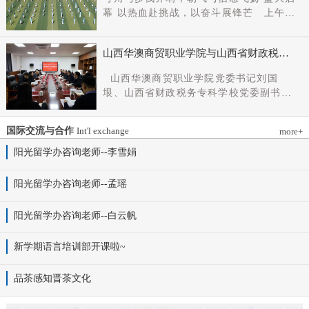
党组成员、副厅长王军出席会议并讲话。
幕 以热血赴挑战，以奋斗展锋芒 上午9
新任党委书记杨明军同志、理事长刘耀国
时，开幕式在激昂嘹亮的《运动员进行
分别作表态发言，刘国垠同志主持会议。
曲》中正式拉开帷幕。步伐铿锵，步履昂
省委组织部干部六处、省委教育工委组织
山西华澳商贸职业学院与山西省财政税务
扬，国旗护卫队整齐着装、身姿挺拔、精
部相关负责同志，学院理事会代表、党政
专科学校、山西财贸职业技术学院签署党
神抖擞，护送五星红旗庄严入场，鲜红的
山西华澳商贸职业学院党委书记刘国
领导班子成员、中层干部及教师代表参加
建和思想政治工作结对共建协议
旗帜在春日暖阳下熠熠生辉，彰显着华澳
垠、山西省财政税务专科学校党委副书记
会议。
学子赤诚的家国情怀与昂扬的精神风貌。
杨晓明、山西财贸职业技术学院党委副书
紧随其后，校旗方阵、彩旗方阵依次行
记张合义出席仪式并讲话。党委副书记、
进，彩旗猎猎映晴空，灵动的步伐与明媚
国际交流与合作
Int'l exchange
more+
院长白峰主持。签约仪式现场气氛庄重而
的色彩交织，勾勒出春日校园最动人的图
热烈。 山西省财政税务专科学校党委副
阳光留学办咨询老师--李雪娟
景。全场师生肃立，升国旗、奏唱国歌。
书记杨晓明发表讲话。他首先对学校的基
雄壮的国歌声响彻田径场上空，五星红旗
本情况以及党建和思政工作方面的做法进
阳光留学办咨询老师--孟瑶
冉冉升起，全体师生行注目礼，目光坚
行介绍，同时对深化结对共建内涵，推动
定、心怀赤诚，共同致敬伟大祖国，礼赞
工作向“有效覆盖”“全面提质”提出几点建
阳光留学办咨询老师--白云帆
时代华章。 学院院长白峰致开幕词，
议：一要筑牢组织根基。以党建标准化、
2026年是“十五五”开局之年，此次春季运
规范化建设为抓手，通过院系支部结对、
动会是学院践行“健康第一”教育理念、推
新学期语言培训部开课啦~
组织生活联过等方式，筑牢学校事业发展
进健康校园建设的生动实践，更是华澳学
战斗堡垒。二要共育思政品牌。聚焦“大思
子挥洒激情、彰显风采的青春盛会。体育
品茶感知晋茶文化
政课”建设，构建联合备课、名师示范、资
铸魂，青春逐光，赛场既是拼搏的舞台，
源共享机制，共同开发实践教学基地，打
更是精神的熔炉。希望全体师生以此次运