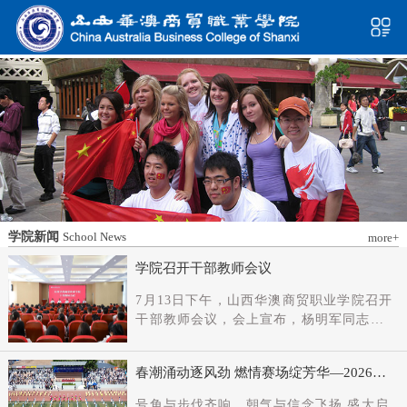
学院新闻
School News
more+
学院召开干部教师会议
7月13日下午，山西华澳商贸职业学院召开
干部教师会议，会上宣布，杨明军同志任
学院党委书记、督导专员；刘科伟同志任
学院党委副书记；免去刘国垠同志党委书
春潮涌动逐风劲 燃情赛场绽芳华—2026年
记、督导专员职务。省委教育工委主持日
春季田径运动会隆重开幕
常工作的副书记（正厅长级），省教育厅
号角与步伐齐响，朝气与信念飞扬 盛大启