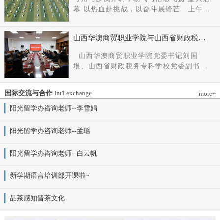
党组成员、副厅长王军出席会议并讲话。
幕 以热血赴挑战，以奋斗展锋芒 上午9
新任党委书记杨明军同志、理事长刘耀国
时，开幕式在激昂嘹亮的《运动员进行
分别作表态发言，刘国垠同志主持会议。
曲》中正式拉开帷幕。步伐铿锵，步履昂
省委组织部干部六处、省委教育工委组织
山西华澳商贸职业学院与山西省财政税务
扬，国旗护卫队整齐着装、身姿挺拔、精
部相关负责同志，学院理事会代表、党政
专科学校、山西财贸职业技术学院签署党
神抖擞，护送五星红旗庄严入场，鲜红的
山西华澳商贸职业学院党委书记刘国
领导班子成员、中层干部及教师代表参加
建和思想政治工作结对共建协议
旗帜在春日暖阳下熠熠生辉，彰显着华澳
垠、山西省财政税务专科学校党委副书记
会议。
学子赤诚的家国情怀与昂扬的精神风貌。
杨晓明、山西财贸职业技术学院党委副书
紧随其后，校旗方阵、彩旗方阵依次行
记张合义出席仪式并讲话。党委副书记、
进，彩旗猎猎映晴空，灵动的步伐与明媚
国际交流与合作
Int'l exchange
more+
院长白峰主持。签约仪式现场气氛庄重而
的色彩交织，勾勒出春日校园最动人的图
热烈。 山西省财政税务专科学校党委副
阳光留学办咨询老师--李雪娟
景。全场师生肃立，升国旗、奏唱国歌。
书记杨晓明发表讲话。他首先对学校的基
雄壮的国歌声响彻田径场上空，五星红旗
本情况以及党建和思政工作方面的做法进
阳光留学办咨询老师--孟瑶
冉冉升起，全体师生行注目礼，目光坚
行介绍，同时对深化结对共建内涵，推动
定、心怀赤诚，共同致敬伟大祖国，礼赞
工作向“有效覆盖”“全面提质”提出几点建
阳光留学办咨询老师--白云帆
时代华章。 学院院长白峰致开幕词，
议：一要筑牢组织根基。以党建标准化、
2026年是“十五五”开局之年，此次春季运
规范化建设为抓手，通过院系支部结对、
动会是学院践行“健康第一”教育理念、推
新学期语言培训部开课啦~
组织生活联过等方式，筑牢学校事业发展
进健康校园建设的生动实践，更是华澳学
战斗堡垒。二要共育思政品牌。聚焦“大思
子挥洒激情、彰显风采的青春盛会。体育
品茶感知晋茶文化
政课”建设，构建联合备课、名师示范、资
铸魂，青春逐光，赛场既是拼搏的舞台，
源共享机制，共同开发实践教学基地，打
更是精神的熔炉。希望全体师生以此次运