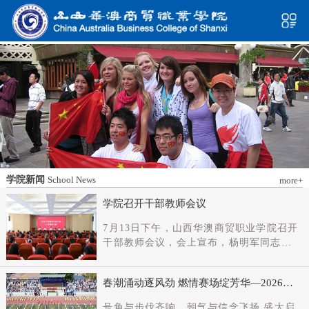
学院新闻
School News
more+
学院召开干部教师会议
7月13日下午，山西华澳商贸职业学院召开
干部教师会议，会上宣布，杨明军同志任
学院党委书记、督导专员；刘科伟同志任
学院党委副书记；免去刘国垠同志党委书
春潮涌动逐风劲 燃情赛场绽芳华—2026年
记、督导专员职务。省委教育工委主持日
春季田径运动会隆重开幕
常工作的副书记（正厅长级），省教育厅
号角与步伐齐响，朝气与信念飞扬 盛大启