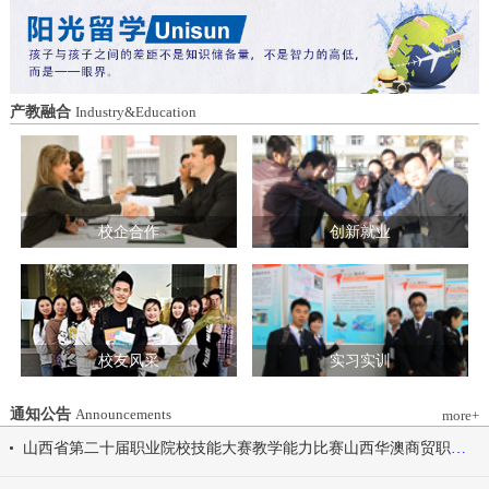
造特色育人载体。三要强化队伍建设。通
动会为契机，涵养健康体魄、锤炼坚韧意
过挂职帮带、专题培训、观摩交流等形
志，将赛场上的拼搏精神、协作意识转化
式，培育政治强、业务精、作风正的党务
为学习工作的强大动力，凝心聚力、笃行
和思政工作队伍。四要推动深度融合。把
不怠，共同书写华澳学院高质量发展的崭
结对共建融入专业建设、科研创新、人才
新篇章。 本届开幕式以“逐梦 健康 奋进
产教融合
Industry&Education
培养、社会服务全过程，让党建引领下的
感恩”为脉络，献上四场精彩展演。 健康
校际合作，既赋能民办高校规范发展，也
同行，雅韵律动 优雅交谊舞翩跹起舞，
助力公办高校拓展育人维度。 在共同见
舞步轻盈、配合默契，在旋转与迈步间绽
证下，三方校领导签署了《党建和思想政
放自信从容的青春风采。 感恩于心，团
治工作结对共建协议书》。 此次签约不
结奋进 歌舞表演温暖有力，音符与舞步
仅为党建和思想政治工作搭建起常态化、
校企合作
创新就业
传递同心同行的信念，凝聚团结力量，共
制度化的交流平台，更为三方在更广领
赴赛场追梦之旅。 学院党委书记刘国垠
域、更深层次的合作奠定了坚实基础。相
宣布山西华澳商贸职业学院2026年春季田
关责任部门将主动对接、深化交流，推动
径运动会正式开始！
共建内容落地见效，共同谱写公办民办高
校协同发展的新篇章。
校友风采
实习实训
通知公告
Announcements
more+
山西省第二十届职业院校技能大赛教学能力比赛山西华澳商贸职业学院参赛团队信息公示