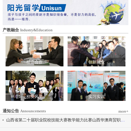
造特色育人载体。三要强化队伍建设。通
动会为契机，涵养健康体魄、锤炼坚韧意
过挂职帮带、专题培训、观摩交流等形
志，将赛场上的拼搏精神、协作意识转化
式，培育政治强、业务精、作风正的党务
为学习工作的强大动力，凝心聚力、笃行
和思政工作队伍。四要推动深度融合。把
不怠，共同书写华澳学院高质量发展的崭
结对共建融入专业建设、科研创新、人才
新篇章。 本届开幕式以“逐梦 健康 奋进
产教融合
Industry&Education
培养、社会服务全过程，让党建引领下的
感恩”为脉络，献上四场精彩展演。 健康
校际合作，既赋能民办高校规范发展，也
同行，雅韵律动 优雅交谊舞翩跹起舞，
助力公办高校拓展育人维度。 在共同见
舞步轻盈、配合默契，在旋转与迈步间绽
证下，三方校领导签署了《党建和思想政
放自信从容的青春风采。 感恩于心，团
治工作结对共建协议书》。 此次签约不
结奋进 歌舞表演温暖有力，音符与舞步
仅为党建和思想政治工作搭建起常态化、
校企合作
创新就业
传递同心同行的信念，凝聚团结力量，共
制度化的交流平台，更为三方在更广领
赴赛场追梦之旅。 学院党委书记刘国垠
域、更深层次的合作奠定了坚实基础。相
宣布山西华澳商贸职业学院2026年春季田
关责任部门将主动对接、深化交流，推动
径运动会正式开始！
共建内容落地见效，共同谱写公办民办高
校协同发展的新篇章。
校友风采
实习实训
通知公告
Announcements
more+
山西省第二十届职业院校技能大赛教学能力比赛山西华澳商贸职业学院参赛团队信息公示