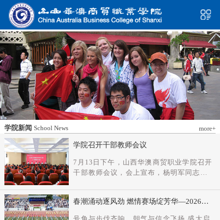
学院新闻
School News
more+
学院召开干部教师会议
7月13日下午，山西华澳商贸职业学院召开
干部教师会议，会上宣布，杨明军同志任
学院党委书记、督导专员；刘科伟同志任
学院党委副书记；免去刘国垠同志党委书
春潮涌动逐风劲 燃情赛场绽芳华—2026年
记、督导专员职务。省委教育工委主持日
春季田径运动会隆重开幕
常工作的副书记（正厅长级），省教育厅
号角与步伐齐响，朝气与信念飞扬 盛大启