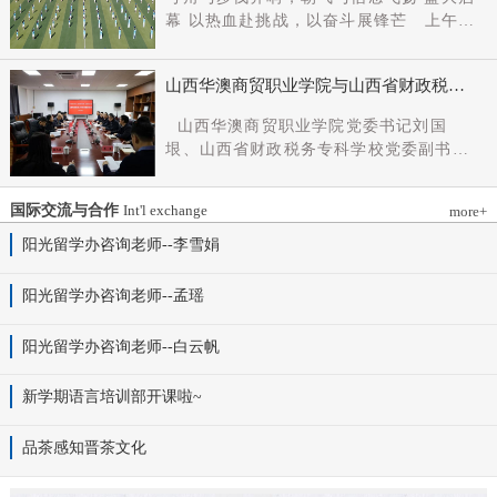
党组成员、副厅长王军出席会议并讲话。
幕 以热血赴挑战，以奋斗展锋芒 上午9
新任党委书记杨明军同志、理事长刘耀国
时，开幕式在激昂嘹亮的《运动员进行
分别作表态发言，刘国垠同志主持会议。
曲》中正式拉开帷幕。步伐铿锵，步履昂
省委组织部干部六处、省委教育工委组织
山西华澳商贸职业学院与山西省财政税务
扬，国旗护卫队整齐着装、身姿挺拔、精
部相关负责同志，学院理事会代表、党政
专科学校、山西财贸职业技术学院签署党
神抖擞，护送五星红旗庄严入场，鲜红的
山西华澳商贸职业学院党委书记刘国
领导班子成员、中层干部及教师代表参加
建和思想政治工作结对共建协议
旗帜在春日暖阳下熠熠生辉，彰显着华澳
垠、山西省财政税务专科学校党委副书记
会议。
学子赤诚的家国情怀与昂扬的精神风貌。
杨晓明、山西财贸职业技术学院党委副书
紧随其后，校旗方阵、彩旗方阵依次行
记张合义出席仪式并讲话。党委副书记、
进，彩旗猎猎映晴空，灵动的步伐与明媚
国际交流与合作
Int'l exchange
more+
院长白峰主持。签约仪式现场气氛庄重而
的色彩交织，勾勒出春日校园最动人的图
热烈。 山西省财政税务专科学校党委副
阳光留学办咨询老师--李雪娟
景。全场师生肃立，升国旗、奏唱国歌。
书记杨晓明发表讲话。他首先对学校的基
雄壮的国歌声响彻田径场上空，五星红旗
本情况以及党建和思政工作方面的做法进
阳光留学办咨询老师--孟瑶
冉冉升起，全体师生行注目礼，目光坚
行介绍，同时对深化结对共建内涵，推动
定、心怀赤诚，共同致敬伟大祖国，礼赞
工作向“有效覆盖”“全面提质”提出几点建
阳光留学办咨询老师--白云帆
时代华章。 学院院长白峰致开幕词，
议：一要筑牢组织根基。以党建标准化、
2026年是“十五五”开局之年，此次春季运
规范化建设为抓手，通过院系支部结对、
动会是学院践行“健康第一”教育理念、推
新学期语言培训部开课啦~
组织生活联过等方式，筑牢学校事业发展
进健康校园建设的生动实践，更是华澳学
战斗堡垒。二要共育思政品牌。聚焦“大思
子挥洒激情、彰显风采的青春盛会。体育
品茶感知晋茶文化
政课”建设，构建联合备课、名师示范、资
铸魂，青春逐光，赛场既是拼搏的舞台，
源共享机制，共同开发实践教学基地，打
更是精神的熔炉。希望全体师生以此次运