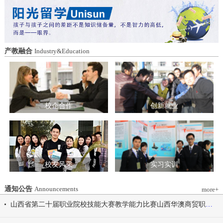
造特色育人载体。三要强化队伍建设。通
动会为契机，涵养健康体魄、锤炼坚韧意
过挂职帮带、专题培训、观摩交流等形
志，将赛场上的拼搏精神、协作意识转化
式，培育政治强、业务精、作风正的党务
为学习工作的强大动力，凝心聚力、笃行
和思政工作队伍。四要推动深度融合。把
不怠，共同书写华澳学院高质量发展的崭
结对共建融入专业建设、科研创新、人才
新篇章。 本届开幕式以“逐梦 健康 奋进
产教融合
Industry&Education
培养、社会服务全过程，让党建引领下的
感恩”为脉络，献上四场精彩展演。 健康
校际合作，既赋能民办高校规范发展，也
同行，雅韵律动 优雅交谊舞翩跹起舞，
助力公办高校拓展育人维度。 在共同见
舞步轻盈、配合默契，在旋转与迈步间绽
证下，三方校领导签署了《党建和思想政
放自信从容的青春风采。 感恩于心，团
治工作结对共建协议书》。 此次签约不
结奋进 歌舞表演温暖有力，音符与舞步
仅为党建和思想政治工作搭建起常态化、
校企合作
创新就业
传递同心同行的信念，凝聚团结力量，共
制度化的交流平台，更为三方在更广领
赴赛场追梦之旅。 学院党委书记刘国垠
域、更深层次的合作奠定了坚实基础。相
宣布山西华澳商贸职业学院2026年春季田
关责任部门将主动对接、深化交流，推动
径运动会正式开始！
共建内容落地见效，共同谱写公办民办高
校协同发展的新篇章。
校友风采
实习实训
通知公告
Announcements
more+
山西省第二十届职业院校技能大赛教学能力比赛山西华澳商贸职业学院参赛团队信息公示