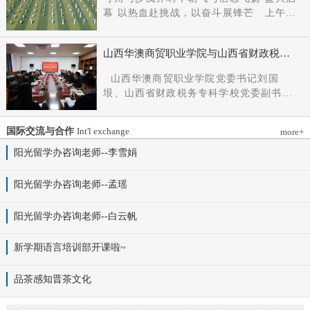
党组成员、副厅长王军出席会议并讲话。
幕 以热血赴挑战，以奋斗展锋芒 上午9
新任党委书记杨明军同志、理事长刘耀国
时，开幕式在激昂嘹亮的《运动员进行
分别作表态发言，刘国垠同志主持会议。
曲》中正式拉开帷幕。步伐铿锵，步履昂
省委组织部干部六处、省委教育工委组织
山西华澳商贸职业学院与山西省财政税务
扬，国旗护卫队整齐着装、身姿挺拔、精
部相关负责同志，学院理事会代表、党政
专科学校、山西财贸职业技术学院签署党
神抖擞，护送五星红旗庄严入场，鲜红的
山西华澳商贸职业学院党委书记刘国
领导班子成员、中层干部及教师代表参加
建和思想政治工作结对共建协议
旗帜在春日暖阳下熠熠生辉，彰显着华澳
垠、山西省财政税务专科学校党委副书记
会议。
学子赤诚的家国情怀与昂扬的精神风貌。
杨晓明、山西财贸职业技术学院党委副书
紧随其后，校旗方阵、彩旗方阵依次行
记张合义出席仪式并讲话。党委副书记、
进，彩旗猎猎映晴空，灵动的步伐与明媚
国际交流与合作
Int'l exchange
more+
院长白峰主持。签约仪式现场气氛庄重而
的色彩交织，勾勒出春日校园最动人的图
热烈。 山西省财政税务专科学校党委副
阳光留学办咨询老师--李雪娟
景。全场师生肃立，升国旗、奏唱国歌。
书记杨晓明发表讲话。他首先对学校的基
雄壮的国歌声响彻田径场上空，五星红旗
本情况以及党建和思政工作方面的做法进
阳光留学办咨询老师--孟瑶
冉冉升起，全体师生行注目礼，目光坚
行介绍，同时对深化结对共建内涵，推动
定、心怀赤诚，共同致敬伟大祖国，礼赞
工作向“有效覆盖”“全面提质”提出几点建
阳光留学办咨询老师--白云帆
时代华章。 学院院长白峰致开幕词，
议：一要筑牢组织根基。以党建标准化、
2026年是“十五五”开局之年，此次春季运
规范化建设为抓手，通过院系支部结对、
动会是学院践行“健康第一”教育理念、推
新学期语言培训部开课啦~
组织生活联过等方式，筑牢学校事业发展
进健康校园建设的生动实践，更是华澳学
战斗堡垒。二要共育思政品牌。聚焦“大思
子挥洒激情、彰显风采的青春盛会。体育
品茶感知晋茶文化
政课”建设，构建联合备课、名师示范、资
铸魂，青春逐光，赛场既是拼搏的舞台，
源共享机制，共同开发实践教学基地，打
更是精神的熔炉。希望全体师生以此次运