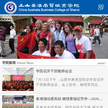
学院新闻
School News
more+
学院召开干部教师会议
7月13日下午，山西华澳商贸职业学院召开
干部教师会议，会上宣布，杨明军同志任
学院党委书记、督导专员；刘科伟同志任
学院党委副书记；免去刘国垠同志党委书
春潮涌动逐风劲 燃情赛场绽芳华—2026年
记、督导专员职务。省委教育工委主持日
春季田径运动会隆重开幕
常工作的副书记（正厅长级），省教育厅
号角与步伐齐响，朝气与信念飞扬 盛大启