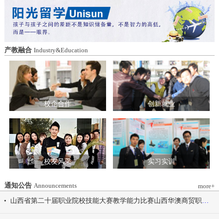
造特色育人载体。三要强化队伍建设。通
动会为契机，涵养健康体魄、锤炼坚韧意
过挂职帮带、专题培训、观摩交流等形
志，将赛场上的拼搏精神、协作意识转化
式，培育政治强、业务精、作风正的党务
为学习工作的强大动力，凝心聚力、笃行
和思政工作队伍。四要推动深度融合。把
不怠，共同书写华澳学院高质量发展的崭
结对共建融入专业建设、科研创新、人才
新篇章。 本届开幕式以“逐梦 健康 奋进
产教融合
Industry&Education
培养、社会服务全过程，让党建引领下的
感恩”为脉络，献上四场精彩展演。 健康
校际合作，既赋能民办高校规范发展，也
同行，雅韵律动 优雅交谊舞翩跹起舞，
助力公办高校拓展育人维度。 在共同见
舞步轻盈、配合默契，在旋转与迈步间绽
证下，三方校领导签署了《党建和思想政
放自信从容的青春风采。 感恩于心，团
治工作结对共建协议书》。 此次签约不
结奋进 歌舞表演温暖有力，音符与舞步
仅为党建和思想政治工作搭建起常态化、
校企合作
创新就业
传递同心同行的信念，凝聚团结力量，共
制度化的交流平台，更为三方在更广领
赴赛场追梦之旅。 学院党委书记刘国垠
域、更深层次的合作奠定了坚实基础。相
宣布山西华澳商贸职业学院2026年春季田
关责任部门将主动对接、深化交流，推动
径运动会正式开始！
共建内容落地见效，共同谱写公办民办高
校协同发展的新篇章。
校友风采
实习实训
通知公告
Announcements
more+
山西省第二十届职业院校技能大赛教学能力比赛山西华澳商贸职业学院参赛团队信息公示