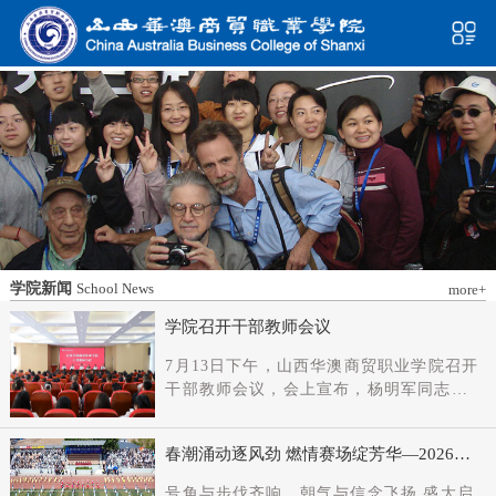
学院新闻
School News
more+
学院召开干部教师会议
7月13日下午，山西华澳商贸职业学院召开
干部教师会议，会上宣布，杨明军同志任
学院党委书记、督导专员；刘科伟同志任
学院党委副书记；免去刘国垠同志党委书
春潮涌动逐风劲 燃情赛场绽芳华—2026年
记、督导专员职务。省委教育工委主持日
春季田径运动会隆重开幕
常工作的副书记（正厅长级），省教育厅
号角与步伐齐响，朝气与信念飞扬 盛大启