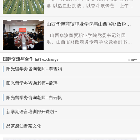
党组成员、副厅长王军出席会议并讲话。
幕 以热血赴挑战，以奋斗展锋芒 上午9
新任党委书记杨明军同志、理事长刘耀国
时，开幕式在激昂嘹亮的《运动员进行
分别作表态发言，刘国垠同志主持会议。
曲》中正式拉开帷幕。步伐铿锵，步履昂
省委组织部干部六处、省委教育工委组织
山西华澳商贸职业学院与山西省财政税务
扬，国旗护卫队整齐着装、身姿挺拔、精
部相关负责同志，学院理事会代表、党政
专科学校、山西财贸职业技术学院签署党
神抖擞，护送五星红旗庄严入场，鲜红的
山西华澳商贸职业学院党委书记刘国
领导班子成员、中层干部及教师代表参加
建和思想政治工作结对共建协议
旗帜在春日暖阳下熠熠生辉，彰显着华澳
垠、山西省财政税务专科学校党委副书记
会议。
学子赤诚的家国情怀与昂扬的精神风貌。
杨晓明、山西财贸职业技术学院党委副书
紧随其后，校旗方阵、彩旗方阵依次行
记张合义出席仪式并讲话。党委副书记、
进，彩旗猎猎映晴空，灵动的步伐与明媚
国际交流与合作
Int'l exchange
more+
院长白峰主持。签约仪式现场气氛庄重而
的色彩交织，勾勒出春日校园最动人的图
热烈。 山西省财政税务专科学校党委副
阳光留学办咨询老师--李雪娟
景。全场师生肃立，升国旗、奏唱国歌。
书记杨晓明发表讲话。他首先对学校的基
雄壮的国歌声响彻田径场上空，五星红旗
本情况以及党建和思政工作方面的做法进
阳光留学办咨询老师--孟瑶
冉冉升起，全体师生行注目礼，目光坚
行介绍，同时对深化结对共建内涵，推动
定、心怀赤诚，共同致敬伟大祖国，礼赞
工作向“有效覆盖”“全面提质”提出几点建
阳光留学办咨询老师--白云帆
时代华章。 学院院长白峰致开幕词，
议：一要筑牢组织根基。以党建标准化、
2026年是“十五五”开局之年，此次春季运
规范化建设为抓手，通过院系支部结对、
动会是学院践行“健康第一”教育理念、推
新学期语言培训部开课啦~
组织生活联过等方式，筑牢学校事业发展
进健康校园建设的生动实践，更是华澳学
战斗堡垒。二要共育思政品牌。聚焦“大思
子挥洒激情、彰显风采的青春盛会。体育
品茶感知晋茶文化
政课”建设，构建联合备课、名师示范、资
铸魂，青春逐光，赛场既是拼搏的舞台，
源共享机制，共同开发实践教学基地，打
更是精神的熔炉。希望全体师生以此次运