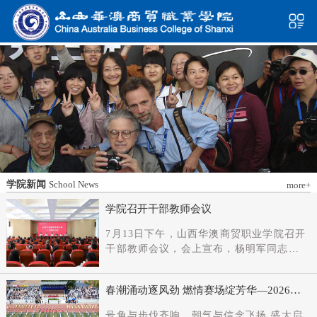
学院新闻
School News
more+
学院召开干部教师会议
7月13日下午，山西华澳商贸职业学院召开
干部教师会议，会上宣布，杨明军同志任
学院党委书记、督导专员；刘科伟同志任
学院党委副书记；免去刘国垠同志党委书
春潮涌动逐风劲 燃情赛场绽芳华—2026年
记、督导专员职务。省委教育工委主持日
春季田径运动会隆重开幕
常工作的副书记（正厅长级），省教育厅
号角与步伐齐响，朝气与信念飞扬 盛大启