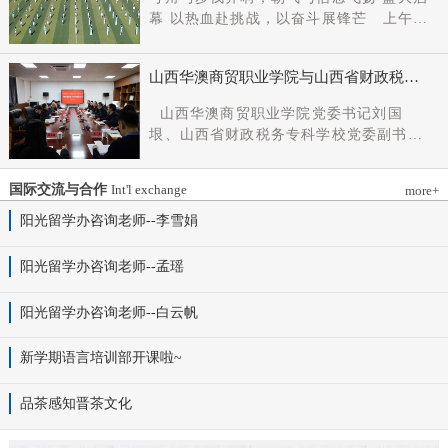
党组成员、副厅长王军出席会议并讲话。
幕 以热血赴挑战，以奋斗展锋芒 上午9
新任党委书记杨明军同志、理事长刘耀国
时，开幕式在激昂嘹亮的《运动员进行
分别作表态发言，刘国垠同志主持会议。
曲》中正式拉开帷幕。步伐铿锵，步履昂
省委组织部干部六处、省委教育工委组织
山西华澳商贸职业学院与山西省财政税务
扬，国旗护卫队整齐着装、身姿挺拔、精
部相关负责同志，学院理事会代表、党政
专科学校、山西财贸职业技术学院签署党
神抖擞，护送五星红旗庄严入场，鲜红的
山西华澳商贸职业学院党委书记刘国
领导班子成员、中层干部及教师代表参加
建和思想政治工作结对共建协议
旗帜在春日暖阳下熠熠生辉，彰显着华澳
垠、山西省财政税务专科学校党委副书记
会议。
学子赤诚的家国情怀与昂扬的精神风貌。
杨晓明、山西财贸职业技术学院党委副书
紧随其后，校旗方阵、彩旗方阵依次行
记张合义出席仪式并讲话。党委副书记、
进，彩旗猎猎映晴空，灵动的步伐与明媚
国际交流与合作
Int'l exchange
more+
院长白峰主持。签约仪式现场气氛庄重而
的色彩交织，勾勒出春日校园最动人的图
热烈。 山西省财政税务专科学校党委副
阳光留学办咨询老师--李雪娟
景。全场师生肃立，升国旗、奏唱国歌。
书记杨晓明发表讲话。他首先对学校的基
雄壮的国歌声响彻田径场上空，五星红旗
本情况以及党建和思政工作方面的做法进
阳光留学办咨询老师--孟瑶
冉冉升起，全体师生行注目礼，目光坚
行介绍，同时对深化结对共建内涵，推动
定、心怀赤诚，共同致敬伟大祖国，礼赞
工作向“有效覆盖”“全面提质”提出几点建
阳光留学办咨询老师--白云帆
时代华章。 学院院长白峰致开幕词，
议：一要筑牢组织根基。以党建标准化、
2026年是“十五五”开局之年，此次春季运
规范化建设为抓手，通过院系支部结对、
动会是学院践行“健康第一”教育理念、推
新学期语言培训部开课啦~
组织生活联过等方式，筑牢学校事业发展
进健康校园建设的生动实践，更是华澳学
战斗堡垒。二要共育思政品牌。聚焦“大思
子挥洒激情、彰显风采的青春盛会。体育
品茶感知晋茶文化
政课”建设，构建联合备课、名师示范、资
铸魂，青春逐光，赛场既是拼搏的舞台，
源共享机制，共同开发实践教学基地，打
更是精神的熔炉。希望全体师生以此次运