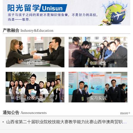
造特色育人载体。三要强化队伍建设。通
动会为契机，涵养健康体魄、锤炼坚韧意
过挂职帮带、专题培训、观摩交流等形
志，将赛场上的拼搏精神、协作意识转化
式，培育政治强、业务精、作风正的党务
为学习工作的强大动力，凝心聚力、笃行
和思政工作队伍。四要推动深度融合。把
不怠，共同书写华澳学院高质量发展的崭
结对共建融入专业建设、科研创新、人才
新篇章。 本届开幕式以“逐梦 健康 奋进
产教融合
Industry&Education
培养、社会服务全过程，让党建引领下的
感恩”为脉络，献上四场精彩展演。 健康
校际合作，既赋能民办高校规范发展，也
同行，雅韵律动 优雅交谊舞翩跹起舞，
助力公办高校拓展育人维度。 在共同见
舞步轻盈、配合默契，在旋转与迈步间绽
证下，三方校领导签署了《党建和思想政
放自信从容的青春风采。 感恩于心，团
治工作结对共建协议书》。 此次签约不
结奋进 歌舞表演温暖有力，音符与舞步
仅为党建和思想政治工作搭建起常态化、
校企合作
创新就业
传递同心同行的信念，凝聚团结力量，共
制度化的交流平台，更为三方在更广领
赴赛场追梦之旅。 学院党委书记刘国垠
域、更深层次的合作奠定了坚实基础。相
宣布山西华澳商贸职业学院2026年春季田
关责任部门将主动对接、深化交流，推动
径运动会正式开始！
共建内容落地见效，共同谱写公办民办高
校协同发展的新篇章。
校友风采
实习实训
通知公告
Announcements
more+
山西省第二十届职业院校技能大赛教学能力比赛山西华澳商贸职业学院参赛团队信息公示