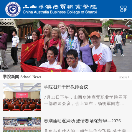
学院新闻
School News
more+
学院召开干部教师会议
7月13日下午，山西华澳商贸职业学院召开
干部教师会议，会上宣布，杨明军同志任
学院党委书记、督导专员；刘科伟同志任
学院党委副书记；免去刘国垠同志党委书
春潮涌动逐风劲 燃情赛场绽芳华—2026年
记、督导专员职务。省委教育工委主持日
春季田径运动会隆重开幕
常工作的副书记（正厅长级），省教育厅
号角与步伐齐响，朝气与信念飞扬 盛大启