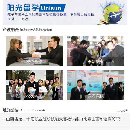
造特色育人载体。三要强化队伍建设。通
动会为契机，涵养健康体魄、锤炼坚韧意
过挂职帮带、专题培训、观摩交流等形
志，将赛场上的拼搏精神、协作意识转化
式，培育政治强、业务精、作风正的党务
为学习工作的强大动力，凝心聚力、笃行
和思政工作队伍。四要推动深度融合。把
不怠，共同书写华澳学院高质量发展的崭
结对共建融入专业建设、科研创新、人才
新篇章。 本届开幕式以“逐梦 健康 奋进
产教融合
Industry&Education
培养、社会服务全过程，让党建引领下的
感恩”为脉络，献上四场精彩展演。 健康
校际合作，既赋能民办高校规范发展，也
同行，雅韵律动 优雅交谊舞翩跹起舞，
助力公办高校拓展育人维度。 在共同见
舞步轻盈、配合默契，在旋转与迈步间绽
证下，三方校领导签署了《党建和思想政
放自信从容的青春风采。 感恩于心，团
治工作结对共建协议书》。 此次签约不
结奋进 歌舞表演温暖有力，音符与舞步
仅为党建和思想政治工作搭建起常态化、
校企合作
创新就业
传递同心同行的信念，凝聚团结力量，共
制度化的交流平台，更为三方在更广领
赴赛场追梦之旅。 学院党委书记刘国垠
域、更深层次的合作奠定了坚实基础。相
宣布山西华澳商贸职业学院2026年春季田
关责任部门将主动对接、深化交流，推动
径运动会正式开始！
共建内容落地见效，共同谱写公办民办高
校协同发展的新篇章。
校友风采
实习实训
通知公告
Announcements
more+
山西省第二十届职业院校技能大赛教学能力比赛山西华澳商贸职业学院参赛团队信息公示