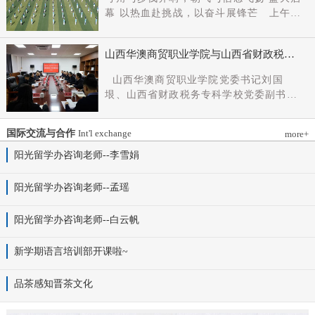
党组成员、副厅长王军出席会议并讲话。
幕 以热血赴挑战，以奋斗展锋芒 上午9
新任党委书记杨明军同志、理事长刘耀国
时，开幕式在激昂嘹亮的《运动员进行
分别作表态发言，刘国垠同志主持会议。
曲》中正式拉开帷幕。步伐铿锵，步履昂
省委组织部干部六处、省委教育工委组织
山西华澳商贸职业学院与山西省财政税务
扬，国旗护卫队整齐着装、身姿挺拔、精
部相关负责同志，学院理事会代表、党政
专科学校、山西财贸职业技术学院签署党
神抖擞，护送五星红旗庄严入场，鲜红的
山西华澳商贸职业学院党委书记刘国
领导班子成员、中层干部及教师代表参加
建和思想政治工作结对共建协议
旗帜在春日暖阳下熠熠生辉，彰显着华澳
垠、山西省财政税务专科学校党委副书记
会议。
学子赤诚的家国情怀与昂扬的精神风貌。
杨晓明、山西财贸职业技术学院党委副书
紧随其后，校旗方阵、彩旗方阵依次行
记张合义出席仪式并讲话。党委副书记、
进，彩旗猎猎映晴空，灵动的步伐与明媚
国际交流与合作
Int'l exchange
more+
院长白峰主持。签约仪式现场气氛庄重而
的色彩交织，勾勒出春日校园最动人的图
热烈。 山西省财政税务专科学校党委副
阳光留学办咨询老师--李雪娟
景。全场师生肃立，升国旗、奏唱国歌。
书记杨晓明发表讲话。他首先对学校的基
雄壮的国歌声响彻田径场上空，五星红旗
本情况以及党建和思政工作方面的做法进
阳光留学办咨询老师--孟瑶
冉冉升起，全体师生行注目礼，目光坚
行介绍，同时对深化结对共建内涵，推动
定、心怀赤诚，共同致敬伟大祖国，礼赞
工作向“有效覆盖”“全面提质”提出几点建
阳光留学办咨询老师--白云帆
时代华章。 学院院长白峰致开幕词，
议：一要筑牢组织根基。以党建标准化、
2026年是“十五五”开局之年，此次春季运
规范化建设为抓手，通过院系支部结对、
动会是学院践行“健康第一”教育理念、推
新学期语言培训部开课啦~
组织生活联过等方式，筑牢学校事业发展
进健康校园建设的生动实践，更是华澳学
战斗堡垒。二要共育思政品牌。聚焦“大思
子挥洒激情、彰显风采的青春盛会。体育
品茶感知晋茶文化
政课”建设，构建联合备课、名师示范、资
铸魂，青春逐光，赛场既是拼搏的舞台，
源共享机制，共同开发实践教学基地，打
更是精神的熔炉。希望全体师生以此次运