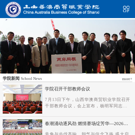
学院新闻
School News
more+
学院召开干部教师会议
7月13日下午，山西华澳商贸职业学院召开
干部教师会议，会上宣布，杨明军同志任
学院党委书记、督导专员；刘科伟同志任
学院党委副书记；免去刘国垠同志党委书
春潮涌动逐风劲 燃情赛场绽芳华—2026年
记、督导专员职务。省委教育工委主持日
春季田径运动会隆重开幕
常工作的副书记（正厅长级），省教育厅
号角与步伐齐响，朝气与信念飞扬 盛大启