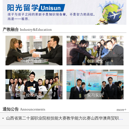
造特色育人载体。三要强化队伍建设。通
动会为契机，涵养健康体魄、锤炼坚韧意
过挂职帮带、专题培训、观摩交流等形
志，将赛场上的拼搏精神、协作意识转化
式，培育政治强、业务精、作风正的党务
为学习工作的强大动力，凝心聚力、笃行
和思政工作队伍。四要推动深度融合。把
不怠，共同书写华澳学院高质量发展的崭
结对共建融入专业建设、科研创新、人才
新篇章。 本届开幕式以“逐梦 健康 奋进
产教融合
Industry&Education
培养、社会服务全过程，让党建引领下的
感恩”为脉络，献上四场精彩展演。 健康
校际合作，既赋能民办高校规范发展，也
同行，雅韵律动 优雅交谊舞翩跹起舞，
助力公办高校拓展育人维度。 在共同见
舞步轻盈、配合默契，在旋转与迈步间绽
证下，三方校领导签署了《党建和思想政
放自信从容的青春风采。 感恩于心，团
治工作结对共建协议书》。 此次签约不
结奋进 歌舞表演温暖有力，音符与舞步
仅为党建和思想政治工作搭建起常态化、
校企合作
创新就业
传递同心同行的信念，凝聚团结力量，共
制度化的交流平台，更为三方在更广领
赴赛场追梦之旅。 学院党委书记刘国垠
域、更深层次的合作奠定了坚实基础。相
宣布山西华澳商贸职业学院2026年春季田
关责任部门将主动对接、深化交流，推动
径运动会正式开始！
共建内容落地见效，共同谱写公办民办高
校协同发展的新篇章。
校友风采
实习实训
通知公告
Announcements
more+
山西省第二十届职业院校技能大赛教学能力比赛山西华澳商贸职业学院参赛团队信息公示