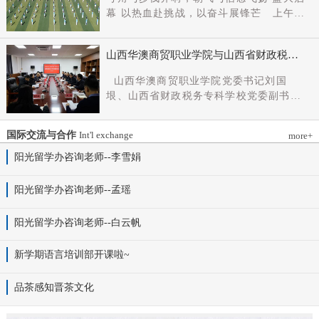
党组成员、副厅长王军出席会议并讲话。
幕 以热血赴挑战，以奋斗展锋芒 上午9
新任党委书记杨明军同志、理事长刘耀国
时，开幕式在激昂嘹亮的《运动员进行
分别作表态发言，刘国垠同志主持会议。
曲》中正式拉开帷幕。步伐铿锵，步履昂
省委组织部干部六处、省委教育工委组织
山西华澳商贸职业学院与山西省财政税务
扬，国旗护卫队整齐着装、身姿挺拔、精
部相关负责同志，学院理事会代表、党政
专科学校、山西财贸职业技术学院签署党
神抖擞，护送五星红旗庄严入场，鲜红的
山西华澳商贸职业学院党委书记刘国
领导班子成员、中层干部及教师代表参加
建和思想政治工作结对共建协议
旗帜在春日暖阳下熠熠生辉，彰显着华澳
垠、山西省财政税务专科学校党委副书记
会议。
学子赤诚的家国情怀与昂扬的精神风貌。
杨晓明、山西财贸职业技术学院党委副书
紧随其后，校旗方阵、彩旗方阵依次行
记张合义出席仪式并讲话。党委副书记、
进，彩旗猎猎映晴空，灵动的步伐与明媚
国际交流与合作
Int'l exchange
more+
院长白峰主持。签约仪式现场气氛庄重而
的色彩交织，勾勒出春日校园最动人的图
热烈。 山西省财政税务专科学校党委副
阳光留学办咨询老师--李雪娟
景。全场师生肃立，升国旗、奏唱国歌。
书记杨晓明发表讲话。他首先对学校的基
雄壮的国歌声响彻田径场上空，五星红旗
本情况以及党建和思政工作方面的做法进
阳光留学办咨询老师--孟瑶
冉冉升起，全体师生行注目礼，目光坚
行介绍，同时对深化结对共建内涵，推动
定、心怀赤诚，共同致敬伟大祖国，礼赞
工作向“有效覆盖”“全面提质”提出几点建
阳光留学办咨询老师--白云帆
时代华章。 学院院长白峰致开幕词，
议：一要筑牢组织根基。以党建标准化、
2026年是“十五五”开局之年，此次春季运
规范化建设为抓手，通过院系支部结对、
动会是学院践行“健康第一”教育理念、推
新学期语言培训部开课啦~
组织生活联过等方式，筑牢学校事业发展
进健康校园建设的生动实践，更是华澳学
战斗堡垒。二要共育思政品牌。聚焦“大思
子挥洒激情、彰显风采的青春盛会。体育
品茶感知晋茶文化
政课”建设，构建联合备课、名师示范、资
铸魂，青春逐光，赛场既是拼搏的舞台，
源共享机制，共同开发实践教学基地，打
更是精神的熔炉。希望全体师生以此次运