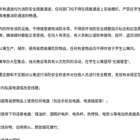
所有通道均为消防安全疏散通道，任何部门均不得在疏散通道上安装栅栏，严禁在学
等堵塞消防通道的畅通。
内的所有消防设施，不得随意挪用消防水带，不得损坏消防安全疏散指示标志和应急
换，确保随时都能正常使用。任何人有责任、有义务制止或检举挪用、损坏、盗窃消
公寓生产、储存、使用易燃易爆危险物品，任何有害物品均不得存放于学生公寓内。
寓举办大型集会、烛光晚会等具有火灾危险的活动，在学生公寓倡导“无烟寝室”。
要定期和不定期对公寓进行消防安全检查并对住宿人员进行安全教育，发现有本规定
舍内私接电源或改变线路；
书报等易燃物品上使用任何电器（包括手机充电器、电源插座等）；
寓使用下列违章电器：煤油炉、酒精炉电炉、电热杯、热得快、电熨斗等电加热类器
焚烧杂物、动用明火，燃放烟花爆竹；