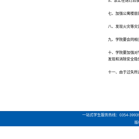
5、禁止在熄灯后
七、加强公寓楼层
八、发现火灾等灾
九、学院要会同相
十、学院要加强对
发现和消除安全隐
十一、由于过失所
一站式学生服务热线：
0354-3993
版