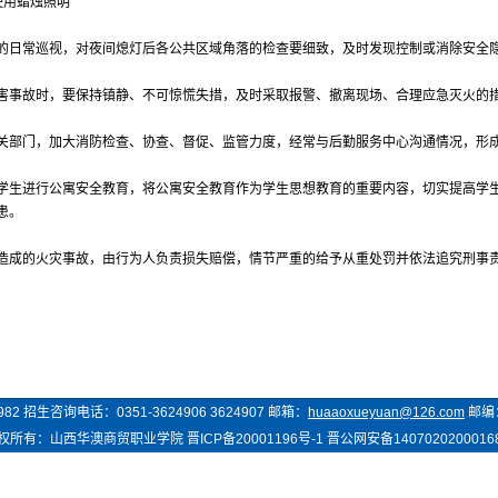
使用蜡烛照明
的日常巡视，对夜间熄灯后各公共区域角落的检查要细致，及时发现控制或消除安全
害事故时，要保持镇静、不可惊慌失措，及时采取报警、撤离现场、合理应急灭火的
关部门，加大消防检查、协查、督促、监管力度，经常与后勤服务中心沟通情况，形
学生进行公寓安全教育，将公寓安全教育作为学生思想教育的重要内容，切实提高学
患。
造成的火灾事故，由行为人负责损失赔偿，情节严重的给予从重处罚并依法追究刑事
982
招生咨询电话：
0351-3624906 3624907
邮箱：
huaaoxueyuan@126.com
邮编
权所有：
山西华澳商贸
职业学院
晋ICP备20001196号-1
晋公网安备1407020200016