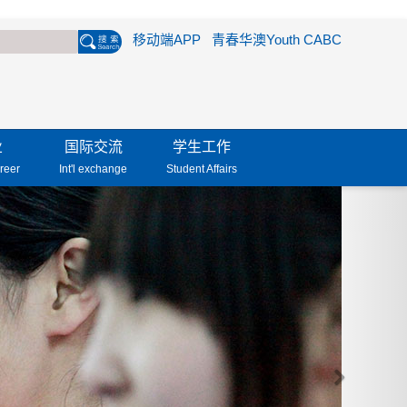
移动端APP
青春华澳Youth CABC
业
国际交流
学生工作
reer
Int'l exchange
Student Affairs