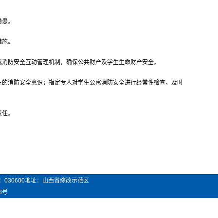
隐患。
措施。
成消防安全互动管理机制，确保公共财产及学生生命财产安全。
生的消防安全意识；指定专人对学生公寓消防安全进行经常性检查，及时
责任。
：
030600
地址：山西省综改示范区
8号