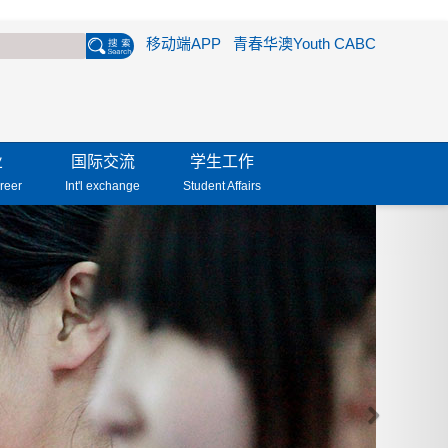
移动端APP
青春华澳Youth CABC
业
国际交流
学生工作
reer
Int'l exchange
Student Affairs