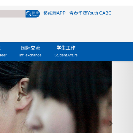
移动端APP
青春华澳Youth CABC
业
国际交流
学生工作
reer
Int'l exchange
Student Affairs