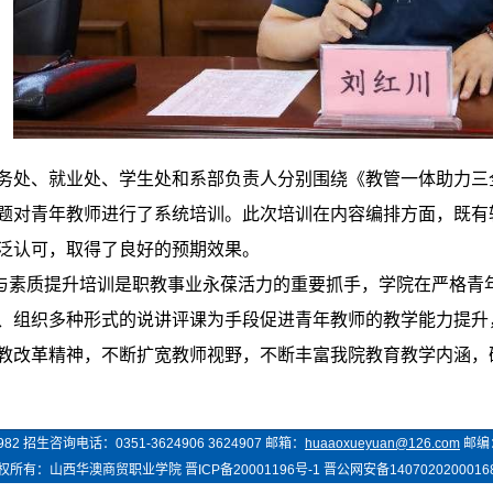
务处、就业处、学生处和系部负责人分别围绕《教管一体助力三
题对青年教师进行了系统培训。此次培训在内容编排方面，既有
泛认可，取得了良好的预期效果。
质提升培训是职教事业永葆活力的重要抓手，学院在严格青年
、组织多种形式的说讲评课为手段促进青年教师的教学能力提升
教改革精神，不断扩宽教师视野，不断丰富我院教育教学内涵，
982
招生咨询电话：
0351-3624906 3624907
邮箱：
huaaoxueyuan@126.com
邮编
权所有：
山西华澳商贸
职业学院
晋ICP备20001196号-1
晋公网安备1407020200016