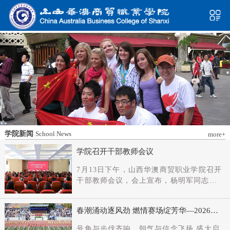
学院新闻
School News
more+
学院召开干部教师会议
7月13日下午，山西华澳商贸职业学院召开
干部教师会议，会上宣布，杨明军同志任
学院党委书记、督导专员；刘科伟同志任
学院党委副书记；免去刘国垠同志党委书
春潮涌动逐风劲 燃情赛场绽芳华—2026年
记、督导专员职务。省委教育工委主持日
春季田径运动会隆重开幕
常工作的副书记（正厅长级），省教育厅
号角与步伐齐响，朝气与信念飞扬 盛大启