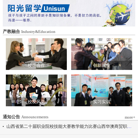
造特色育人载体。三要强化队伍建设。通
动会为契机，涵养健康体魄、锤炼坚韧意
过挂职帮带、专题培训、观摩交流等形
志，将赛场上的拼搏精神、协作意识转化
式，培育政治强、业务精、作风正的党务
为学习工作的强大动力，凝心聚力、笃行
和思政工作队伍。四要推动深度融合。把
不怠，共同书写华澳学院高质量发展的崭
结对共建融入专业建设、科研创新、人才
新篇章。 本届开幕式以“逐梦 健康 奋进
产教融合
Industry&Education
培养、社会服务全过程，让党建引领下的
感恩”为脉络，献上四场精彩展演。 健康
校际合作，既赋能民办高校规范发展，也
同行，雅韵律动 优雅交谊舞翩跹起舞，
助力公办高校拓展育人维度。 在共同见
舞步轻盈、配合默契，在旋转与迈步间绽
证下，三方校领导签署了《党建和思想政
放自信从容的青春风采。 感恩于心，团
治工作结对共建协议书》。 此次签约不
结奋进 歌舞表演温暖有力，音符与舞步
仅为党建和思想政治工作搭建起常态化、
校企合作
创新就业
传递同心同行的信念，凝聚团结力量，共
制度化的交流平台，更为三方在更广领
赴赛场追梦之旅。 学院党委书记刘国垠
域、更深层次的合作奠定了坚实基础。相
宣布山西华澳商贸职业学院2026年春季田
关责任部门将主动对接、深化交流，推动
径运动会正式开始！
共建内容落地见效，共同谱写公办民办高
校协同发展的新篇章。
校友风采
实习实训
通知公告
Announcements
more+
山西省第二十届职业院校技能大赛教学能力比赛山西华澳商贸职业学院参赛团队信息公示