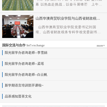
党组成员、副厅长王军出席会议并讲话。
幕 以热血赴挑战，以奋斗展锋芒 上午9
新任党委书记杨明军同志、理事长刘耀国
时，开幕式在激昂嘹亮的《运动员进行
分别作表态发言，刘国垠同志主持会议。
曲》中正式拉开帷幕。步伐铿锵，步履昂
省委组织部干部六处、省委教育工委组织
山西华澳商贸职业学院与山西省财政税务
扬，国旗护卫队整齐着装、身姿挺拔、精
部相关负责同志，学院理事会代表、党政
专科学校、山西财贸职业技术学院签署党
神抖擞，护送五星红旗庄严入场，鲜红的
山西华澳商贸职业学院党委书记刘国
领导班子成员、中层干部及教师代表参加
建和思想政治工作结对共建协议
旗帜在春日暖阳下熠熠生辉，彰显着华澳
垠、山西省财政税务专科学校党委副书记
会议。
学子赤诚的家国情怀与昂扬的精神风貌。
杨晓明、山西财贸职业技术学院党委副书
紧随其后，校旗方阵、彩旗方阵依次行
记张合义出席仪式并讲话。党委副书记、
进，彩旗猎猎映晴空，灵动的步伐与明媚
国际交流与合作
Int'l exchange
more+
院长白峰主持。签约仪式现场气氛庄重而
的色彩交织，勾勒出春日校园最动人的图
热烈。 山西省财政税务专科学校党委副
阳光留学办咨询老师--李雪娟
景。全场师生肃立，升国旗、奏唱国歌。
书记杨晓明发表讲话。他首先对学校的基
雄壮的国歌声响彻田径场上空，五星红旗
本情况以及党建和思政工作方面的做法进
阳光留学办咨询老师--孟瑶
冉冉升起，全体师生行注目礼，目光坚
行介绍，同时对深化结对共建内涵，推动
定、心怀赤诚，共同致敬伟大祖国，礼赞
工作向“有效覆盖”“全面提质”提出几点建
阳光留学办咨询老师--白云帆
时代华章。 学院院长白峰致开幕词，
议：一要筑牢组织根基。以党建标准化、
2026年是“十五五”开局之年，此次春季运
规范化建设为抓手，通过院系支部结对、
动会是学院践行“健康第一”教育理念、推
新学期语言培训部开课啦~
组织生活联过等方式，筑牢学校事业发展
进健康校园建设的生动实践，更是华澳学
战斗堡垒。二要共育思政品牌。聚焦“大思
子挥洒激情、彰显风采的青春盛会。体育
品茶感知晋茶文化
政课”建设，构建联合备课、名师示范、资
铸魂，青春逐光，赛场既是拼搏的舞台，
源共享机制，共同开发实践教学基地，打
更是精神的熔炉。希望全体师生以此次运